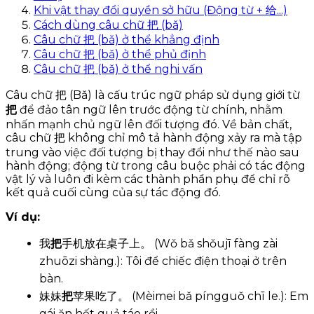
Khi vật thay đổi quyền sở hữu (Động từ + 给...)
Cách dùng câu chữ 把 (bǎ)
Câu chữ 把 (bǎ) ở thể khẳng định
Câu chữ 把 (bǎ) ở thể phủ định
Câu chữ 把 (bǎ) ở thể nghi vấn
Câu chữ 把 (Bǎ) là cấu trúc ngữ pháp sử dụng giới từ
把
để đảo tân ngữ lên trước động từ chính, nhằm
nhấn mạnh chủ ngữ lên đối tượng đó. Về bản chất,
câu chữ 把 không chỉ mô tả hành động xảy ra mà tập
trung vào việc đối tượng bị thay đổi như thế nào sau
hành động; động từ trong câu buộc phải có tác động
vật lý và luôn đi kèm các thành phần phụ để chỉ rõ
kết quả cuối cùng của sự tác động đó.
Ví dụ:
我
把
手机放在桌子上。 (Wǒ bǎ shǒujī fàng zài
zhuōzi shàng.): Tôi để chiếc điện thoại ở trên
bàn.
妹妹
把
苹果吃了。 (Mèimei bǎ píngguǒ chī le.): Em
gái ăn hết quả táo rồi.