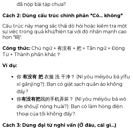
đã nộp bài tập chưa?
Cách 2: Dùng cấu trúc chính phản "Có... không"
Cấu trúc này mang sắc thái dò hỏi hoặc kiểm tra một
sự việc trong quá khứ/hiện tại với độ nhấn mạnh cao
hơn "吗".
Công thức:
Chủ ngữ + 有没有 + 把 + Tân ngữ + Động
Từ + Thành phần khác？
Ví dụ:
你
有没有 把
衣服 洗 干净？ (Nǐ yǒu méiyǒu bǎ yīfu
xǐ gānjìng?): Bạn có giặt sạch quần áo không
đấy?
你
有没有把
我的手机弄坏？ (Nǐ yǒu méiyǒu bǎ wǒ
de shǒujī nòng huài?): Bạn có làm hỏng điện
thoại của tôi không đấy?.
Cách 3: Dùng đại từ nghi vấn (Ở đâu, cái gì...)