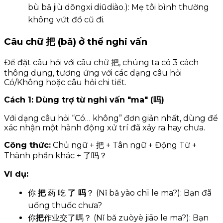
bù bǎ jiù dōngxi diūdiào.): Mẹ tôi bình thường
không vứt đồ cũ đi.
Câu chữ 把 (bǎ) ở thể nghi vấn
Để đặt câu hỏi với câu chữ 把, chúng ta có 3 cách
thông dụng, tương ứng với các dạng câu hỏi
Có/Không hoặc câu hỏi chi tiết.
Cách 1: Dùng trợ từ nghi vấn "ma" (吗)
Với dạng câu hỏi “Có… không” đơn giản nhất, dùng để
xác nhận một hành động xử trí đã xảy ra hay chưa.
Công thức:
Chủ ngữ + 把 + Tân ngữ + Động Từ +
Thành phần khác + 了吗？
Ví dụ:
你
把
药 吃
了 吗
？ (Nǐ bǎ yào chī le ma?): Bạn đã
uống thuốc chưa?
你
把
作业交了嗎？ (Nǐ bǎ zuòyè jiāo le ma?): Bạn