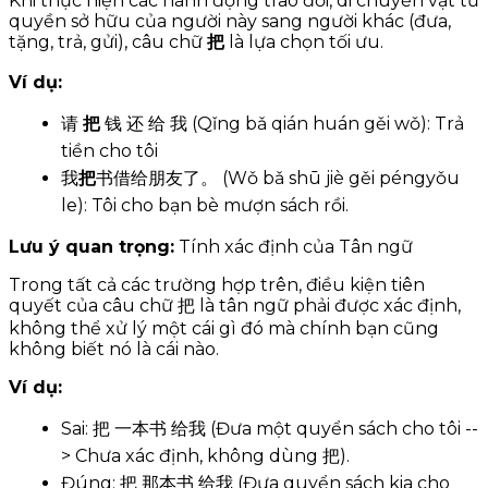
Khi thực hiện các hành động trao đổi, di chuyển vật từ
quyền sở hữu của người này sang người khác (đưa,
tặng, trả, gửi), câu chữ
把
là lựa chọn tối ưu.
Ví dụ:
请
把
钱 还 给 我 (Qǐng bǎ qián huán gěi wǒ): Trả
tiền cho tôi
我
把
书借给朋友了。 (Wǒ bǎ shū jiè gěi péngyǒu
le): Tôi cho bạn bè mượn sách rồi.
Lưu ý quan trọng:
Tính xác định của Tân ngữ
Trong tất cả các trường hợp trên, điều kiện tiên
quyết của câu chữ 把 là tân ngữ phải được xác định,
không thể xử lý một cái gì đó mà chính bạn cũng
không biết nó là cái nào.
Ví dụ:
Sai: 把 一本书 给我 (Đưa một quyển sách cho tôi --
> Chưa xác định, không dùng 把).
Đúng: 把 那本书 给我 (Đưa quyển sách kia cho