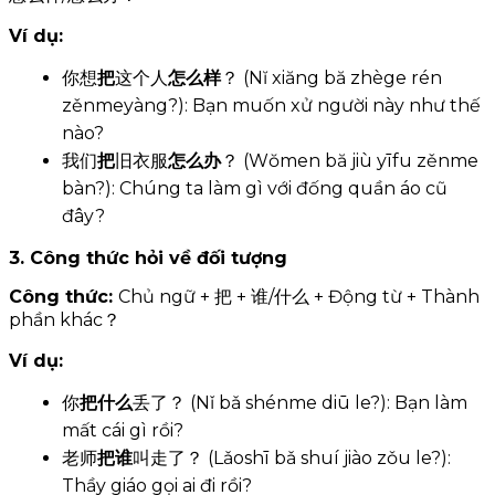
Ví dụ:
你想
把
这个人
怎么样
？ (Nĭ xiăng bă zhège rén
zěnmeyàng?): Bạn muốn xử người này như thế
nào?
我们
把
旧衣服
怎么办
？ (Wŏmen bă jiù yīfu zěnme
bàn?): Chúng ta làm gì với đống quần áo cũ
đây?
3. Công thức hỏi về đối tượng
Công thức:
Chủ ngữ + 把 + 谁/什么 + Động từ + Thành
phần khác？
Ví dụ:
你
把什么
丢了？ (Nǐ bǎ shénme diū le?): Bạn làm
mất cái gì rồi?
老师
把谁
叫走了？ (Lǎoshī bǎ shuí jiào zǒu le?):
Thầy giáo gọi ai đi rồi?