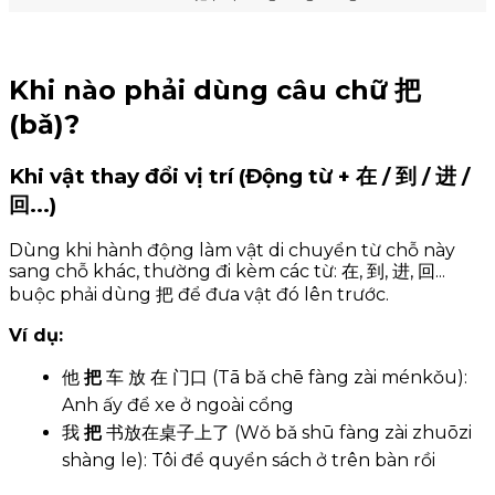
Khi nào phải dùng câu chữ 把
(bǎ)?
Khi vật thay đổi vị trí (Động từ + 在 / 到 / 进 /
回...)
Dùng khi hành động làm vật di chuyển từ chỗ này
sang chỗ khác, thường đi kèm các từ: 在, 到, 进, 回...
buộc phải dùng 把 để đưa vật đó lên trước.
Ví dụ:
他
把
车 放 在 门口 (Tā bǎ chē fàng zài ménkǒu):
Anh ấy để xe ở ngoài cổng
我
把
书放在桌子上了 (Wǒ bǎ shū fàng zài zhuōzi
shàng le): Tôi để quyển sách ở trên bàn rồi