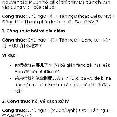
Nguyên tắc: Muốn hỏi cái gì thì thay Đại từ nghi vấn
vào đúng vị trí của cái đó.
Công thức:
Chủ ngữ + 把 + Tân ngữ (hoặc Đại từ NV) +
Động từ + Thành phần khác (hoặc Đại từ NV)?
1. Công thức hỏi về địa điểm
Công thức:
Chủ ngữ + 把 + Tân ngữ + Động từ + [在/
到] + 哪儿/什么地方？
Ví dụ:
你
把
钱放在
哪儿
了？ (Nĭ bă qián fàng zài năr le?):
Bạn để tiền
ở đâu
rồi?
弟弟
把
我的笔拿
到哪儿
去了？ (Dìdi bǎ wǒ de bǐ ná
dào nǎr qù le?): Em trai cầm bút của tôi đi đâu
rồi?
2. Công thức hỏi về cách xử lý
Công thức:
Chủ ngữ + (Muốn/Định) + 把 + Tân ngữ +
怎么样/怎么办？