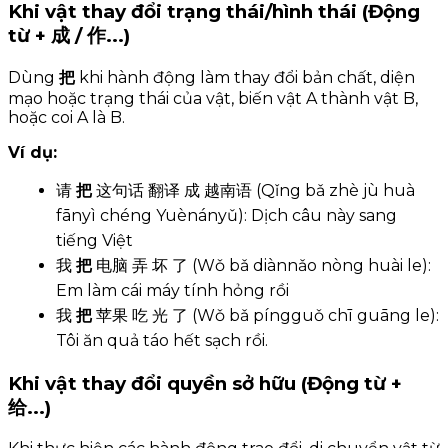
Khi vật thay đổi trạng thái/hình thái (Động
từ + 成 / 作...)
Dùng
把
khi hành động làm thay đổi bản chất, diện
mạo hoặc trạng thái của vật, biến vật A thành vật B,
hoặc coi A là B.
Ví dụ:
请
把
这句话 翻译 成 越南语 (Qǐng bǎ zhè jù huà
fānyì chéng Yuènányǔ): Dịch câu này sang
tiếng Việt
我
把
电脑 弄 坏 了 (Wǒ bǎ diànnǎo nòng huài le):
Em làm cái máy tính hỏng rồi
我
把
苹果 吃 光 了 (Wǒ bǎ píngguǒ chī guāng le):
Tôi ăn quả táo hết sạch rồi.
Khi vật thay đổi quyền sở hữu (Động từ +
给...)