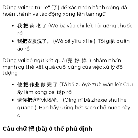
Dùng với trợ từ "le" (了) để xác nhận hành động đã
hoàn thành và tác động xong lên tân ngữ.
我
把
药 吃 了 (Wǒ bǎ yào chī le): Tôi uống thuốc
rồi.
我
把
衣服洗了。 (Wǒ bǎ yīfu xǐ le.): Tôi giặt quần
áo rồi.
Dùng với bổ ngữ kết quả (完, 好, 掉...) nhằm nhấn
mạnh cụ thể kết quả cuối cùng của việc xử lý đối
tượng
他
把
作业 做 完 了 (Tā bǎ zuòyè zuò wán le): Cậu
ấy làm xong bài tập rồi.
请你
把
这些水喝光。 (Qǐng nǐ bǎ zhèxiē shuǐ hē
guāng.): Bạn hãy uống hết sạch chỗ nước này
đi.
Câu chữ 把 (bǎ) ở thể phủ định