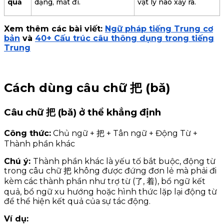
quả
dạng, mất đi.
vật lý nào xảy ra.
Xem thêm các bài viết:
Ngữ pháp tiếng Trung cơ
bản
và
40+ Cấu trúc câu thông dụng trong tiếng
Trung
Cách dùng câu chữ 把 (bǎ)
Câu chữ 把 (bǎ) ở thể khẳng định
Công thức:
Chủ ngữ + 把 + Tân ngữ + Động Từ +
Thành phần khác
Chú ý:
Thành phần khác là yếu tố bắt buộc, động từ
trong câu chữ 把 không được đứng đơn lẻ mà phải đi
kèm các thành phần như trợ từ (了, 着), bổ ngữ kết
quả, bổ ngữ xu hướng hoặc hình thức lặp lại động từ
để thể hiện kết quả của sự tác động.
Ví dụ: