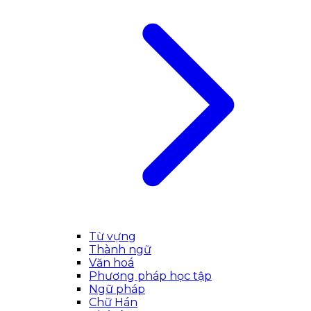
Từ vựng
Thành ngữ
Văn hoá
Phương pháp học tập
Ngữ pháp
Chữ Hán