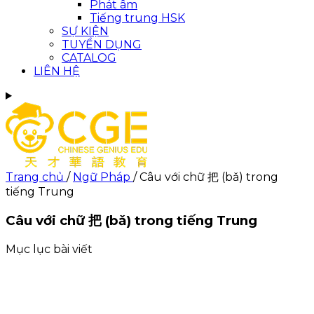
Phát âm
Tiếng trung HSK
SỰ KIỆN
TUYỂN DỤNG
CATALOG
LIÊN HỆ
Trang chủ
/
Ngữ Pháp
/
Câu với chữ 把 (bǎ) trong
tiếng Trung
Câu với chữ 把 (bǎ) trong tiếng Trung
Mục lục bài viết