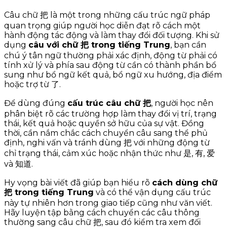
Câu chữ 把 là một trong những cấu trúc ngữ pháp
quan trọng giúp người học diễn đạt rõ cách một
hành động tác động và làm thay đổi đối tượng. Khi sử
dụng
câu với chữ 把 trong tiếng Trung
, bạn cần
chú ý tân ngữ thường phải xác định, động từ phải có
tính xử lý và phía sau động từ cần có thành phần bổ
sung như bổ ngữ kết quả, bổ ngữ xu hướng, địa điểm
hoặc trợ từ 了.
Để dùng đúng
cấu trúc câu chữ 把
, người học nên
phân biệt rõ các trường hợp làm thay đổi vị trí, trạng
thái, kết quả hoặc quyền sở hữu của sự vật. Đồng
thời, cần nắm chắc cách chuyển câu sang thể phủ
định, nghi vấn và tránh dùng 把 với những động từ
chỉ trạng thái, cảm xúc hoặc nhận thức như 是, 有, 爱
và 知道.
Hy vọng bài viết đã giúp bạn hiểu rõ
cách dùng chữ
把 trong tiếng Trung
và có thể vận dụng cấu trúc
này tự nhiên hơn trong giao tiếp cũng như văn viết.
Hãy luyện tập bằng cách chuyển các câu thông
thường sang câu chữ 把, sau đó kiểm tra xem đối