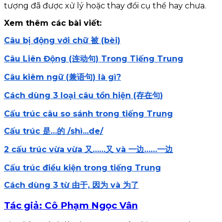
tượng đã được xử lý hoặc thay đổi cụ thể hay chưa.
Xem thêm các bài viết:
Câu bị động với chữ 被 (bèi)
Câu Liên Động (连动句) Trong Tiếng Trung
Câu kiêm ngữ (兼语句) là gì?
Cách dùng 3 loại câu tồn hiện (存在句)
Cấu trúc câu so sánh trong tiếng Trung
Cấu trúc 是…的 /shì...de/
2 cấu trúc vừa vừa 又……又 và 一边……一边
Cấu trúc điều kiện trong tiếng Trung
Cách dùng 3 từ 由于, 因为 và 为了
Tác giả: Cô Phạm Ngọc Vân