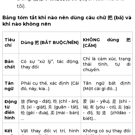
tôi).
Bảng tóm tắt khi nào nên dùng câu chữ 把 (bǎ) và
khi nào không nên
Tiêu
KHÔNG dùng 把
Dùng 把 (BẮT BUỘC/NÊN)
chí
(CẤM)
Chỉ là cảm xúc, trạng
Bản
Có sự “xử lý”, tác động,
thái tĩnh, tự di
chất
thay đổi
chuyển.
Tân
Phải cụ thể, xác định (Cái
Tân ngữ bất định
ngữ
đó, này, kia…)
(Một cái gì đó…)
放 (fàng - đặt), 吃 (chī - ăn),
爱 (ài - yêu), 是 (shì -
Động
từ
洗 (xĭ - giặt), 关 (guān - tắt),
là), 有 (yŏu - có), 去 (qù
điển
给 (gěi - đưa), 卖 (mài - bán)
- đi), 知道 (zhīdào -
hình
…
biết)…
Kết
Vật thay đổi vị trí, hình
Không có sự thay đổi