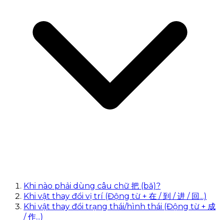
Khi nào phải dùng câu chữ 把 (bǎ)?
Khi vật thay đổi vị trí (Động từ + 在 / 到 / 进 / 回...)
Khi vật thay đổi trạng thái/hình thái (Động từ + 成
/ 作...)