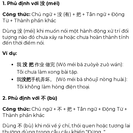
1. Phủ định với 没 (méi)
Công thức:
Chủ ngữ + 没 (有) + 把 + Tân ngữ + Động
Từ + Thành phần khác
Dùng 没 (méi) khi muốn nói một hành động xử trí đối
tượng nào đó chưa xảy ra hoặc chưa hoàn thành tính
đến thời điểm nói.
Ví dụ:
我
没 把
作业 做完 (Wǒ méi bǎ zuòyè zuò wán):
Tôi chưa làm xong bài tập.
我
没把
手机弄坏。 (Wǒ méi bǎ shǒujī nòng huài.):
Tôi không làm hỏng điện thoại.
2. Phủ định với 不 (bù)
Công thức:
Chủ ngữ + 不 + 把 + Tân ngữ + Động Từ +
Thành phần khác
Dùng 不 (bù) khi nói về ý chí, thói quen hoặc tương lai
thường dùng trong câu cầu khiến "Đừng...".