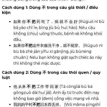
Cách dùng 1: Dùng 不 trong câu giả thiết / điều
kiện
如果 你
不 把
药 吃 了， 病 就 不 会 好 (Rúguǒ nǐ bù
bǎ yào chī le, bìng jiù bù huì hǎo): Nếu cậu
không (chịu) uống thuốc, bệnh sẽ không khỏi
đâu.
如果你
不把
这件衣服洗干净，就不能穿。 (Rúguǒ nǐ
bù bǎ zhè jiàn yīfu xǐ gānjìng, jiù bùnéng
chuān.): Nếu bạn không giặt sạch chiếc áo này
thì không thể mặc được.
Cách dùng 2: Dùng 不 trong câu thói quen / quy
luật
他 从来
不 把
工作 带 回 家 (Tā cónglái bù bǎ
gōngzuò dài huí jiā): Anh ấy từ trước đến nay
không bao giờ (đem) công việc mang về nhà.
我妈妈平时
不把
旧东西丢掉。 (Wǒ māma píngshí