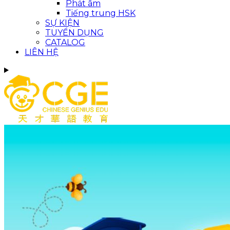
Phát âm
Tiếng trung HSK
SỰ KIỆN
TUYỂN DỤNG
CATALOG
LIÊN HỆ