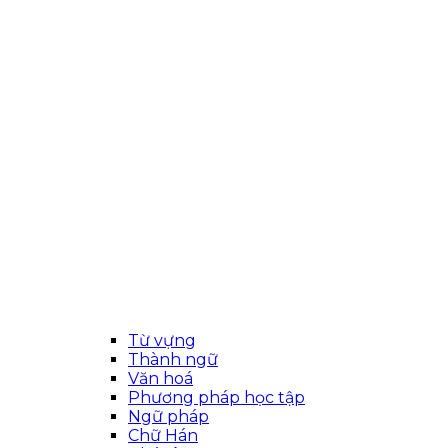
Từ vựng
Thành ngữ
Văn hoá
Phương pháp học tập
Ngữ pháp
Chữ Hán