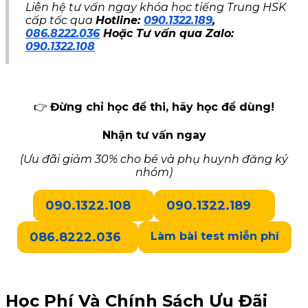
Liên hệ tư vấn ngay khóa học tiếng Trung HSK
cấp tốc qua
Hotline:
090.1322.189
,
086.8222.036
Hoặc Tư vấn qua Zalo:
090.1322.108
👉
Đừng chỉ học để thi, hãy học để dùng!
Nhận tư vấn ngay
(Ưu đãi giảm 30% cho bé và phụ huynh đăng ký
nhóm)
090.1322.108
090.1322.189
086.8222.036
Làm bài test miễn phí
Học Phí Và Chính Sách Ưu Đãi