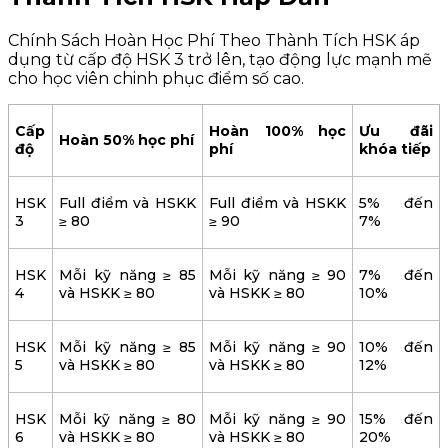
Chính Sách Hoàn Học Phí Theo Thành Tích HSK áp
dụng từ cấp độ HSK 3 trở lên, tạo động lực mạnh mẽ
cho học viên chinh phục điểm số cao.
Cấp
Hoàn 100% học
Ưu đãi
Hoàn 50% học phí
độ
phí
khóa tiếp
HSK
Full điểm và HSKK
Full điểm và HSKK
5% đến
3
≥ 80
≥ 90
7%
HSK
Mỗi kỹ năng ≥ 85
Mỗi kỹ năng ≥ 90
7% đến
4
và HSKK ≥ 80
và HSKK ≥ 80
10%
HSK
Mỗi kỹ năng ≥ 85
Mỗi kỹ năng ≥ 90
10% đến
5
và HSKK ≥ 80
và HSKK ≥ 80
12%
HSK
Mỗi kỹ năng ≥ 80
Mỗi kỹ năng ≥ 90
15% đến
6
và HSKK ≥ 80
và HSKK ≥ 80
20%