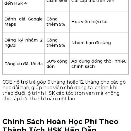
Giảm 35%
Gói cấp tốc trọn vẹn
đến HSK 4
Đánh giá Google
Cộng
Học viên hiện tại
Maps
thêm 5%
Đăng ký nhóm 2
Cộng
Nhóm bạn đi cùng
người
thêm 5%
30% cộng
Áp dụng đồng thời nhiều
Tổng ưu đãi tối đa
dồn
chính sách
CGE hỗ trợ trả góp 6 tháng hoặc 12 tháng cho các gói
học dài hạn, giúp học viên chủ động tài chính khi
theo đuổi lộ trình HSK cấp tốc trọn vẹn mà không
chịu áp lực thanh toán một lần.
Chính Sách Hoàn Học Phí Theo
Thành Tích HSK Hấp Dẫn