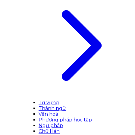
Từ vựng
Thành ngữ
Văn hoá
Phương pháp học tập
Ngữ pháp
Chữ Hán