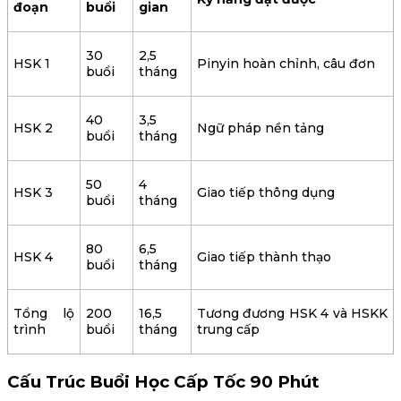
đoạn
buổi
gian
30
2,5
HSK 1
Pinyin hoàn chỉnh, câu đơn
buổi
tháng
40
3,5
HSK 2
Ngữ pháp nền tảng
buổi
tháng
50
4
HSK 3
Giao tiếp thông dụng
buổi
tháng
80
6,5
HSK 4
Giao tiếp thành thạo
buổi
tháng
Tổng lộ
200
16,5
Tương đương HSK 4 và HSKK
trình
buổi
tháng
trung cấp
Cấu Trúc Buổi Học Cấp Tốc 90 Phút