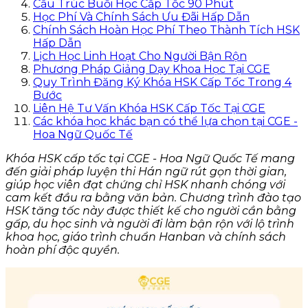
Cấu Trúc Buổi Học Cấp Tốc 90 Phút
Học Phí Và Chính Sách Ưu Đãi Hấp Dẫn
Chính Sách Hoàn Học Phí Theo Thành Tích HSK
Hấp Dẫn
Lịch Học Linh Hoạt Cho Người Bận Rộn
Phương Pháp Giảng Dạy Khoa Học Tại CGE
Quy Trình Đăng Ký Khóa HSK Cấp Tốc Trong 4
Bước
Liên Hệ Tư Vấn Khóa HSK Cấp Tốc Tại CGE
Các khóa học khác bạn có thể lựa chọn tại CGE -
Hoa Ngữ Quốc Tế
Khóa HSK cấp tốc tại CGE - Hoa Ngữ Quốc Tế mang
đến giải pháp luyện thi Hán ngữ rút gọn thời gian,
giúp học viên đạt chứng chỉ HSK nhanh chóng với
cam kết đầu ra bằng văn bản. Chương trình đào tạo
HSK tăng tốc này được thiết kế cho người cần bằng
gấp, du học sinh và người đi làm bận rộn với lộ trình
khoa học, giáo trình chuẩn Hanban và chính sách
hoàn phí độc quyền.