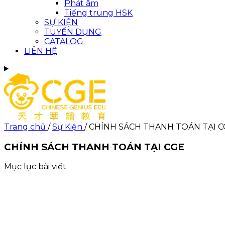
Phát âm
Tiếng trung HSK
SỰ KIỆN
TUYỂN DỤNG
CATALOG
LIÊN HỆ
Trang chủ
/
Sự Kiện
/
CHÍNH SÁCH THANH TOÁN TẠI 
CHÍNH SÁCH THANH TOÁN TẠI CGE
Mục lục bài viết