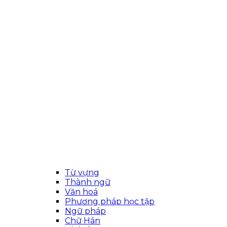
Từ vựng
Thành ngữ
Văn hoá
Phương pháp học tập
Ngữ pháp
Chữ Hán