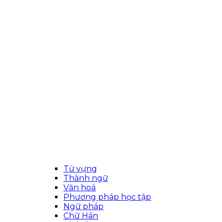
Từ vựng
Thành ngữ
Văn hoá
Phương pháp học tập
Ngữ pháp
Chữ Hán