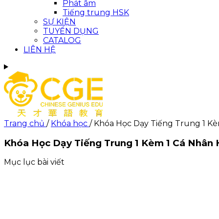
Phát âm
Tiếng trung HSK
SỰ KIỆN
TUYỂN DỤNG
CATALOG
LIÊN HỆ
Trang chủ
/
Khóa học
/
Khóa Học Dạy Tiếng Trung 1 Kè
Khóa Học Dạy Tiếng Trung 1 Kèm 1 Cá Nhân 
Mục lục bài viết