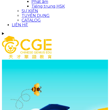
Phát âm
Tiếng trung HSK
SỰ KIỆN
TUYỂN DỤNG
CATALOG
LIÊN HỆ