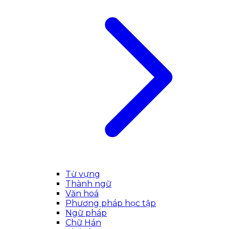
Từ vựng
Thành ngữ
Văn hoá
Phương pháp học tập
Ngữ pháp
Chữ Hán