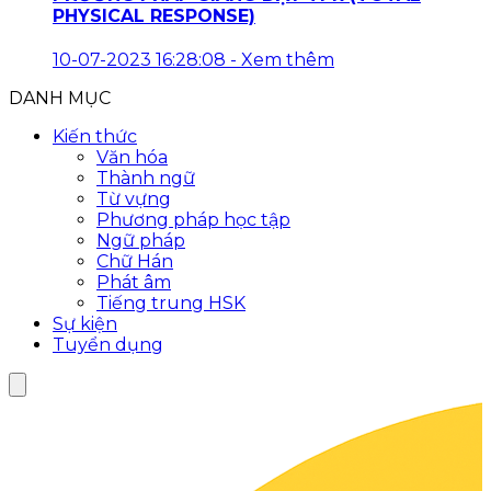
PHYSICAL RESPONSE)
10-07-2023 16:28:08
-
Xem thêm
DANH MỤC
Kiến thức
Văn hóa
Thành ngữ
Từ vựng
Phương pháp học tập
Ngữ pháp
Chữ Hán
Phát âm
Tiếng trung HSK
Sự kiện
Tuyển dụng