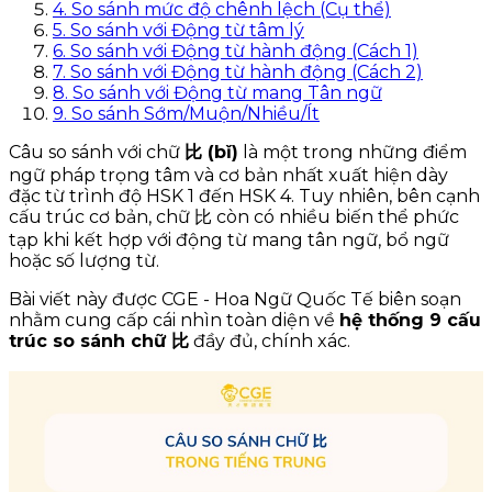
4. So sánh mức độ chênh lệch (Cụ thể)
5. So sánh với Động từ tâm lý
6. So sánh với Động từ hành động (Cách 1)
7. So sánh với Động từ hành động (Cách 2)
8. So sánh với Động từ mang Tân ngữ
9. So sánh Sớm/Muộn/Nhiều/Ít
Câu so sánh với chữ
比 (bǐ)
là một trong những điểm
ngữ pháp trọng tâm và cơ bản nhất xuất hiện dày
đặc từ trình độ HSK 1 đến HSK 4. Tuy nhiên, bên cạnh
cấu trúc cơ bản, chữ 比 còn có nhiều biến thể phức
tạp khi kết hợp với động từ mang tân ngữ, bổ ngữ
hoặc số lượng từ.
Bài viết này được CGE - Hoa Ngữ Quốc Tế biên soạn
nhằm cung cấp cái nhìn toàn diện về
hệ thống 9 cấu
trúc so sánh chữ 比
đầy đủ, chính xác.