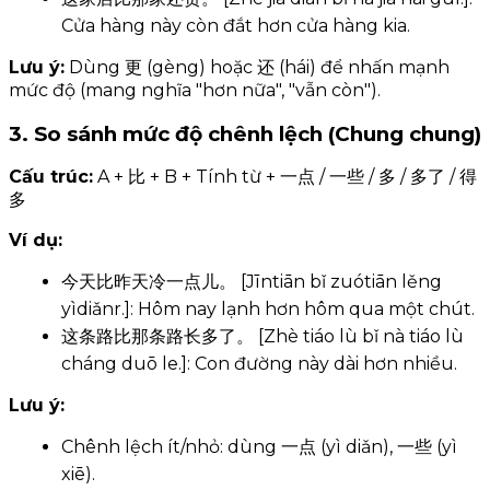
Cửa hàng này còn đắt hơn cửa hàng kia.
Lưu ý:
Dùng 更 (gèng) hoặc 还 (hái) để nhấn mạnh
mức độ (mang nghĩa "hơn nữa", "vẫn còn").
3. So sánh mức độ chênh lệch (Chung chung)
Cấu trúc:
A + 比 + B + Tính từ + 一点 / 一些 / 多 / 多了 / 得
多
Ví dụ:
今天比昨天冷一点儿。 [Jīntiān bǐ zuótiān lěng
yìdiǎnr.]: Hôm nay lạnh hơn hôm qua một chút.
这条路比那条路长多了。 [Zhè tiáo lù bǐ nà tiáo lù
cháng duō le.]: Con đường này dài hơn nhiều.
Lưu ý:
Chênh lệch ít/nhỏ: dùng 一点 (yì diǎn), 一些 (yì
xiē).