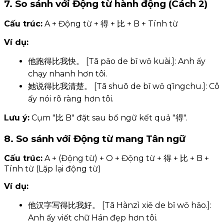
7. So sánh với Động từ hành động (Cách 2)
Cấu trúc:
A + Động từ + 得 + 比 + B + Tính từ
Ví dụ:
他跑得比我快。 [Tā pǎo de bǐ wǒ kuài.]: Anh ấy
chạy nhanh hơn tôi.
她说得比我清楚。 [Tā shuō de bǐ wǒ qīngchu.]: Cô
ấy nói rõ ràng hơn tôi.
Lưu ý:
Cụm "比 B" đặt sau bổ ngữ kết quả "得".
8. So sánh với Động từ mang Tân ngữ
Cấu trúc:
A + (Động từ) + O + Động từ + 得 + 比 + B +
Tính từ (Lặp lại động từ)
Ví dụ:
他汉字写得比我好。 [Tā Hànzì xiě de bǐ wǒ hǎo.]:
Anh ấy viết chữ Hán đẹp hơn tôi.