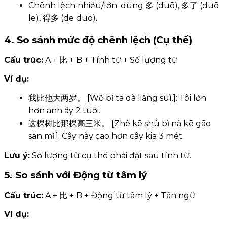
Chênh lệch nhiều/lớn: dùng 多 (duō), 多了 (duō
le), 得多 (de duō).
4. So sánh mức độ chênh lệch (Cụ thể)
Cấu trúc:
A + 比 + B + Tính từ + Số lượng từ
Ví dụ:
我比他大两岁。 [Wǒ bǐ tā dà liǎng suì.]: Tôi lớn
hơn anh ấy 2 tuổi.
这棵树比那棵高三米。 [Zhè kē shù bǐ nà kē gāo
sān mǐ.]: Cây này cao hơn cây kia 3 mét.
Lưu ý:
Số lượng từ cụ thể phải đặt sau tính từ.
5. So sánh với Động từ tâm lý
Cấu trúc:
A + 比 + B + Động từ tâm lý + Tân ngữ
Ví dụ: