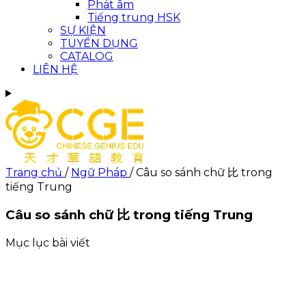
Phát âm
Tiếng trung HSK
SỰ KIỆN
TUYỂN DỤNG
CATALOG
LIÊN HỆ
Trang chủ
/
Ngữ Pháp
/
Câu so sánh chữ 比 trong
tiếng Trung
Câu so sánh chữ 比 trong tiếng Trung
Mục lục bài viết