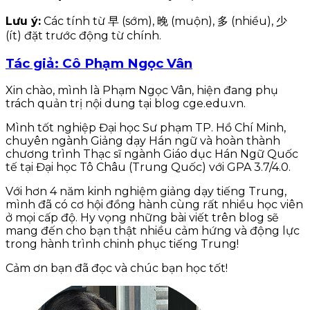
Lưu ý:
Các tính từ 早 (sớm), 晚 (muộn), 多 (nhiều), 少
(ít) đặt trước động từ chính.
Tác giả: Cô Phạm Ngọc Vân
Xin chào, mình là Phạm Ngọc Vân, hiện đang phụ
trách quản trị nội dung tại blog cge.edu.vn.
Mình tốt nghiệp Đại học Sư phạm TP. Hồ Chí Minh,
chuyên ngành Giảng dạy Hán ngữ và hoàn thành
chương trình Thạc sĩ ngành Giáo dục Hán Ngữ Quốc
tế tại Đại học Tô Châu (Trung Quốc) với GPA 3.7/4.0.
Với hơn 4 năm kinh nghiệm giảng dạy tiếng Trung,
mình đã có cơ hội đồng hành cùng rất nhiều học viên
ở mọi cấp độ. Hy vọng những bài viết trên blog sẽ
mang đến cho bạn thật nhiều cảm hứng và động lực
trong hành trình chinh phục tiếng Trung!
Cảm ơn bạn đã đọc và chúc bạn học tốt!