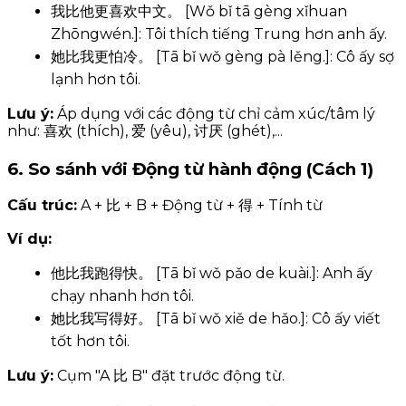
我比他更喜欢中文。 [Wǒ bǐ tā gèng xǐhuan
Zhōngwén.]: Tôi thích tiếng Trung hơn anh ấy.
她比我更怕冷。 [Tā bǐ wǒ gèng pà lěng.]: Cô ấy sợ
lạnh hơn tôi.
Lưu ý:
Áp dụng với các động từ chỉ cảm xúc/tâm lý
như: 喜欢 (thích), 爱 (yêu), 讨厌 (ghét),...
6. So sánh với Động từ hành động (Cách 1)
Cấu trúc:
A + 比 + B + Động từ + 得 + Tính từ
Ví dụ:
他比我跑得快。 [Tā bǐ wǒ pǎo de kuài.]: Anh ấy
chạy nhanh hơn tôi.
她比我写得好。 [Tā bǐ wǒ xiě de hǎo.]: Cô ấy viết
tốt hơn tôi.
Lưu ý:
Cụm "A 比 B" đặt trước động từ.