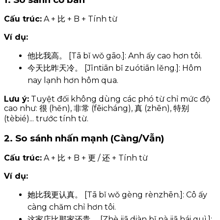
Cấu trúc:
A + 比 + B + Tính từ
Ví dụ:
他比我高。 [Tā bǐ wǒ gāo.]: Anh ấy cao hơn tôi.
今天比昨天冷。 [Jīntiān bǐ zuótiān lěng.]: Hôm
nay lạnh hơn hôm qua.
Lưu ý:
Tuyệt đối không dùng các phó từ chỉ mức độ
cao như: 很 (hěn), 非常 (fēicháng), 真 (zhēn), 特别
(tèbié)... trước tính từ.
2. So sánh nhấn mạnh (Càng/Vẫn)
Cấu trúc:
A + 比 + B + 更 / 还 + Tính từ
Ví dụ:
她比我更认真。 [Tā bǐ wǒ gèng rènzhēn.]: Cô ấy
càng chăm chỉ hơn tôi.
这家店比那家还贵。 [Zhè jiā diàn bǐ nà jiā hái guì.]: