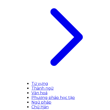
Từ vựng
Thành ngữ
Văn hoá
Phương pháp học tập
Ngữ pháp
Chữ Hán