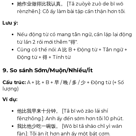
她作业做得比我认真。 [Tā zuòyè zuò de bǐ wǒ
rènzhēn.]: Cô ấy làm bài tập cẩn thận hơn tôi.
Lưu ý:
Nếu động từ có mang tân ngữ, cần lặp lại động
từ lần 2 rồi mới thêm "得".
Cũng có thể nói: A 比 B + Động từ + Tân ngữ +
Động từ + 得 + Tính từ
9. So sánh Sớm/Muộn/Nhiều/Ít
Cấu trúc:
A + 比 + B + 早 / 晚 / 多 / 少 + Động từ (+ Số
lượng)
Ví dụ:
他比我早来十分钟。 [Tā bǐ wǒ zǎo lái shí
fēnzhōng.]: Anh ấy đến sớm hơn tôi 10 phút.
我比他少吃一碗饭。 [Wǒ bǐ tā shǎo chī yì wǎn
fàn.]: Tôi ăn ít hơn anh ấy một bát cơm.