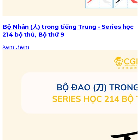
Bộ Nhân (人) trong tiếng Trung - Series học
214 bộ thủ, Bộ thứ 9
Xem thêm