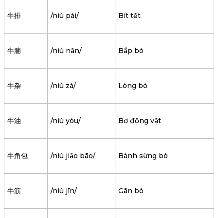
牛排
/niú pái/
Bít tết
牛腩
/niú nǎn/
Bắp bò
牛杂
/niú zá/
Lòng bò
牛油
/niú yóu/
Bơ động vật
牛角包
/niú jiǎo bāo/
Bánh sừng bò
牛筋
/niú jīn/
Gân bò