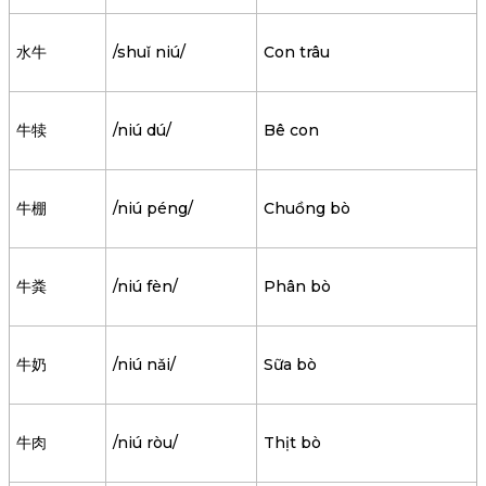
水牛
/shuǐ niú/
Con trâu
牛犊
/niú dú/
Bê con
牛棚
/niú péng/
Chuồng bò
牛粪
/niú fèn/
Phân bò
牛奶
/niú nǎi/
Sữa bò
牛肉
/niú ròu/
Thịt bò