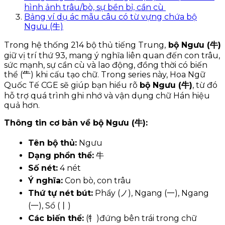
hình ảnh trâu/bò, sự bền bỉ, cần cù
Bảng ví dụ ác mẫu câu có từ vựng chứa bộ
Ngưu (牛)
Trong hệ thống 214 bộ thủ tiếng Trung,
bộ Ngưu (牛)
giữ vị trí thứ 93, mang ý nghĩa liên quan đến con trâu,
sức mạnh, sự cần cù và lao động, đồng thời có biến
thể (⺧) khi cấu tạo chữ. Trong series này, Hoa Ngữ
Quốc Tế CGE sẽ giúp bạn hiểu rõ
bộ Ngưu (牛)
, từ đó
hỗ trợ quá trình ghi nhớ và vận dụng chữ Hán hiệu
quả hơn.
Thông tin cơ bản về bộ Ngưu (牛):
Tên bộ thủ:
Ngưu
Dạng phồn thể:
牛
Số nét:
4 nét
Ý nghĩa:
Con bò, con trâu
Thứ tự nét bút:
Phẩy (ノ), Ngang (一), Ngang
(一), Sổ (丨)
Các biến thể:
(牜)đứng bên trái trong chữ