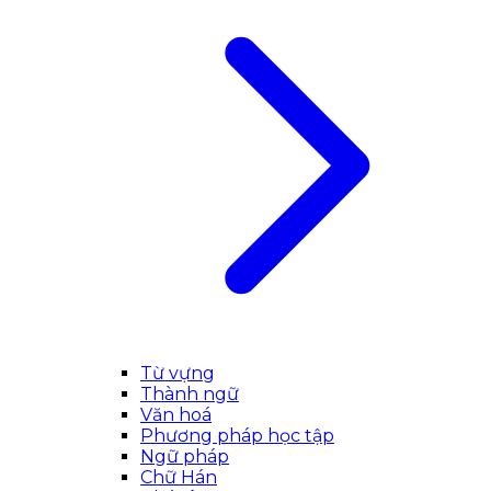
Từ vựng
Thành ngữ
Văn hoá
Phương pháp học tập
Ngữ pháp
Chữ Hán