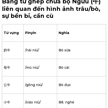
Bảng từ ghép chứa bộ Ngưu (牛)
liên quan đến hình ảnh trâu/bò,
sự bền bỉ, cần cù
Từ vựng
Pinyin
Nghĩa
奶牛
/nǎi niú/
Bò sữa
母牛
/mǔ niú/
Bò cái
公牛
/gōng niú/
Bò đực
小牛
/xiǎo niú/
Bê, nghé