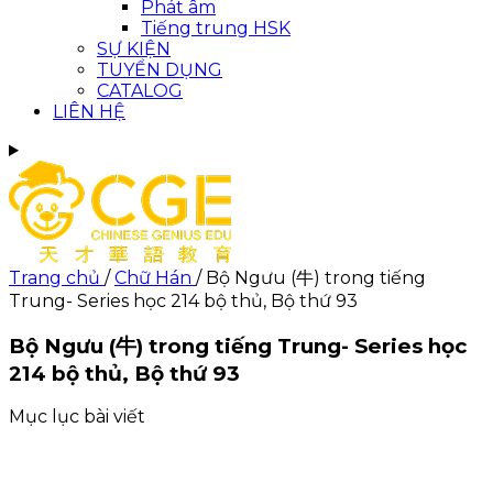
Phát âm
Tiếng trung HSK
SỰ KIỆN
TUYỂN DỤNG
CATALOG
LIÊN HỆ
Trang chủ
/
Chữ Hán
/
Bộ Ngưu (牛) trong tiếng
Trung- Series học 214 bộ thủ, Bộ thứ 93
Bộ Ngưu (牛) trong tiếng Trung- Series học
214 bộ thủ, Bộ thứ 93
Mục lục bài viết