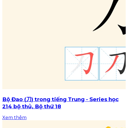
Bộ Đao (刀) trong tiếng Trung - Series học
214 bộ thủ, Bộ thứ 18
Xem thêm