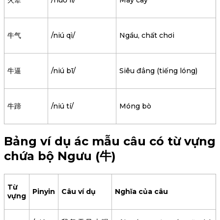
火犁
/huǒ lí/
Máy cày
牛气
/niú qì/
Ngầu, chất chơi
牛逼
/niú bī/
Siêu đẳng (tiếng lóng)
牛蹄
/niú tí/
Móng bò
Bảng ví dụ ác mẫu câu có từ vựng
chứa bộ Ngưu (牛)
Từ
Pinyin
Câu ví dụ
Nghĩa của câu
vựng