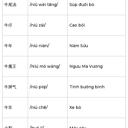
牛尾汤
/niǔ wěi tāng/
Súp đuôi bò
牛仔
/niú zǎi/
Cao bồi
牛年
/niú nián/
Năm Sửu
牛魔王
/Niú mó wáng/
Ngưu Ma Vương
牛脾气
/niú píqi/
Tính bướng bỉnh
牛车
/niú chē/
Xe bò