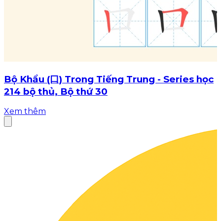
Bộ Khẩu (口) Trong Tiếng Trung - Series học
214 bộ thủ, Bộ thứ 30
Xem thêm