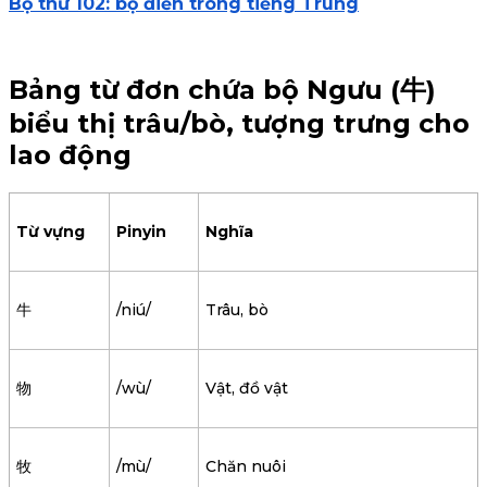
Bộ thứ 102: bộ điền trong tiếng Trung
Bảng từ đơn chứa bộ Ngưu (牛)
biểu thị trâu/bò, tượng trưng cho
lao động
Từ vựng
Pinyin
Nghĩa
牛
/niú/
Trâu, bò
物
/wù/
Vật, đồ vật
牧
/mù/
Chăn nuôi