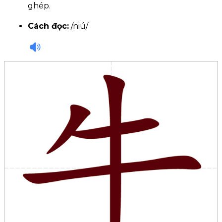
ghép.
Cách đọc:
/niú/