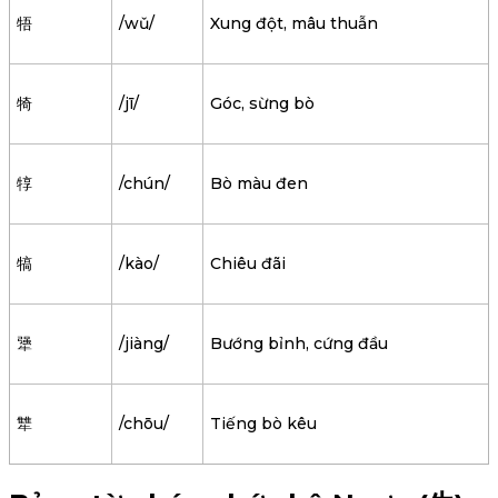
牾
/wǔ/
Xung đột, mâu thuẫn
犄
/jī/
Góc, sừng bò
犉
/chún/
Bò màu đen
犒
/kào/
Chiêu đãi
犟
/jiàng/
Bướng bỉnh, cứng đầu
犨
/chōu/
Tiếng bò kêu