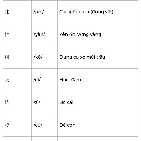
牝
/pìn/
Cái, giống cái (động vật)
牪
/yàn/
Yên ổn, vững vàng
牱
/kē/
Dụng cụ xỏ mũi trâu
牴
/dǐ/
Húc, đâm
牸
/zì/
Bò cái
犊
/dú/
Bê con