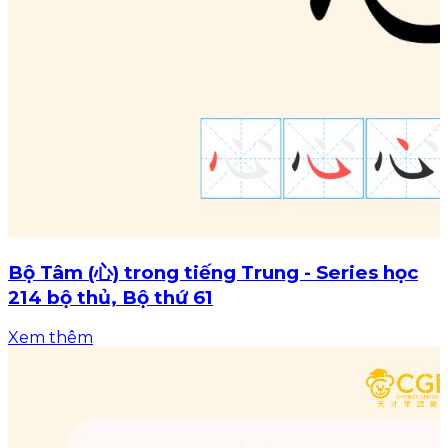
Bộ Tâm (心) trong tiếng Trung - Series học
214 bộ thủ, Bộ thứ 61
Xem thêm