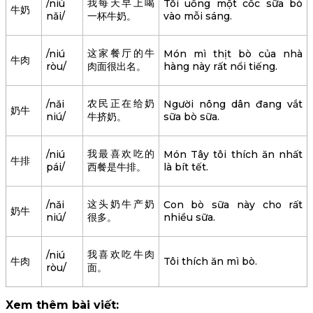
我每天早上喝
/niú
Tôi uống một cốc sữa bò
牛奶
nǎi/
一杯牛奶。
vào mỗi sáng.
这家餐厅的牛
/niú
Món mì thịt bò của nhà
牛肉
ròu/
肉面很出名。
hàng này rất nổi tiếng.
农民正在给奶
/nǎi
Người nông dân đang vắt
奶牛
niú/
牛挤奶。
sữa bò sữa.
我最喜欢吃的
/niú
Món Tây tôi thích ăn nhất
牛排
pái/
西餐是牛排。
là bít tết.
这头奶牛产奶
/nǎi
Con bò sữa này cho rất
奶牛
niú/
很多。
nhiều sữa.
我喜欢吃牛肉
/niú
牛肉
Tôi thích ăn mì bò.
ròu/
面。
Xem thêm bài viết: