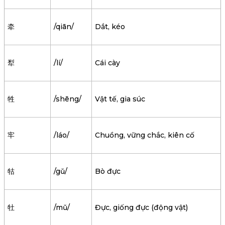
牵
/qiān/
Dắt, kéo
犁
/lí/
Cái cày
牲
/shēng/
Vật tế, gia súc
牢
/láo/
Chuồng, vững chắc, kiên cố
牯
/gǔ/
Bò đực
牡
/mǔ/
Đực, giống đực (động vật)