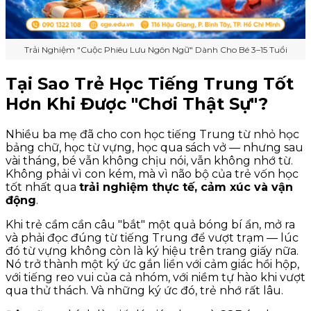
Trải Nghiệm "Cuộc Phiêu Lưu Ngôn Ngữ" Dành Cho Bé 3–15 Tuổi
Tại Sao Trẻ Học Tiếng Trung Tốt
Hơn Khi Được "Chơi Thật Sự"?
Nhiều ba mẹ đã cho con học tiếng Trung từ nhỏ học
bảng chữ, học từ vựng, học qua sách vở — nhưng sau
vài tháng, bé vẫn không chịu nói, vẫn không nhớ từ.
Không phải vì con kém, mà vì não bộ của trẻ vốn học
tốt nhất qua
trải nghiệm thực tế, cảm xúc và vận
động
.
Khi trẻ cầm cần câu "bắt" một quả bóng bí ẩn, mở ra
và phải đọc đúng từ tiếng Trung để vượt trạm — lúc
đó từ vựng không còn là ký hiệu trên trang giấy nữa.
Nó trở thành một ký ức gắn liền với cảm giác hồi hộp,
với tiếng reo vui của cả nhóm, với niềm tự hào khi vượt
qua thử thách. Và những ký ức đó, trẻ nhớ rất lâu.