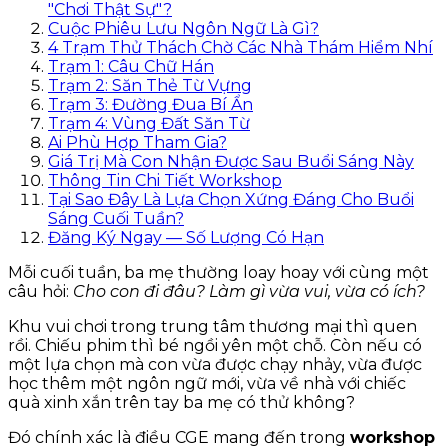
"Chơi Thật Sự"?
Cuộc Phiêu Lưu Ngôn Ngữ Là Gì?
4 Trạm Thử Thách Chờ Các Nhà Thám Hiểm Nhí
Trạm 1: Câu Chữ Hán
Trạm 2: Săn Thẻ Từ Vựng
Trạm 3: Đường Đua Bí Ẩn
Trạm 4: Vùng Đất Săn Từ
Ai Phù Hợp Tham Gia?
Giá Trị Mà Con Nhận Được Sau Buổi Sáng Này
Thông Tin Chi Tiết Workshop
Tại Sao Đây Là Lựa Chọn Xứng Đáng Cho Buổi
Sáng Cuối Tuần?
Đăng Ký Ngay — Số Lượng Có Hạn
Mỗi cuối tuần, ba mẹ thường loay hoay với cùng một
câu hỏi:
Cho con đi đâu? Làm gì vừa vui, vừa có ích?
Khu vui chơi trong trung tâm thương mại thì quen
rồi. Chiếu phim thì bé ngồi yên một chỗ. Còn nếu có
một lựa chọn mà con vừa được chạy nhảy, vừa được
học thêm một ngôn ngữ mới, vừa về nhà với chiếc
quà xinh xắn trên tay ba mẹ có thử không?
Đó chính xác là điều CGE mang đến trong
workshop