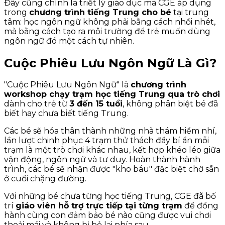
Đây cũng chính là triết lý giáo dục mà CGE áp dụng
trong
chương trình tiếng Trung cho bé
tại trung
tâm: học ngôn ngữ không phải bằng cách nhồi nhét,
mà bằng cách tạo ra môi trường để trẻ muốn dùng
ngôn ngữ đó một cách tự nhiên.
Cuộc Phiêu Lưu Ngôn Ngữ Là Gì?
"Cuộc Phiêu Lưu Ngôn Ngữ" là
chương trình
workshop chạy trạm học tiếng Trung qua trò chơi
dành cho trẻ từ
3 đến 15 tuổi
, không phân biệt bé đã
biết hay chưa biết tiếng Trung.
Các bé sẽ hóa thân thành những nhà thám hiểm nhí,
lần lượt chinh phục 4 trạm thử thách đầy bí ẩn mỗi
trạm là một trò chơi khác nhau, kết hợp khéo léo giữa
vận động, ngôn ngữ và tư duy. Hoàn thành hành
trình, các bé sẽ nhận được "kho báu" đặc biệt chờ sẵn
ở cuối chặng đường.
Với những bé chưa từng học tiếng Trung, CGE đã bố
trí
giáo viên hỗ trợ trực tiếp tại từng trạm
để đồng
hành cùng con đảm bảo bé nào cũng được vui chơi
thoải mái và không bị bỏ lại phía sau.