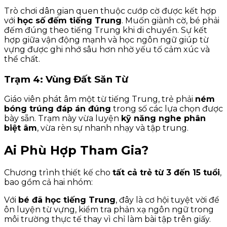
Trò chơi dân gian quen thuộc cướp cờ được kết hợp
với
học số đếm tiếng Trung
. Muốn giành cờ, bé phải
đếm đúng theo tiếng Trung khi di chuyển. Sự kết
hợp giữa vận động mạnh và học ngôn ngữ giúp từ
vựng được ghi nhớ sâu hơn nhờ yếu tố cảm xúc và
thể chất.
Trạm 4: Vùng Đất Săn Từ
Giáo viên phát âm một từ tiếng Trung, trẻ phải
ném
bóng trúng đáp án đúng
trong số các lựa chọn được
bày sẵn. Trạm này vừa luyện
kỹ năng nghe phân
biệt âm
, vừa rèn sự nhanh nhạy và tập trung.
Ai Phù Hợp Tham Gia?
Chương trình thiết kế cho
tất cả trẻ từ 3 đến 15 tuổi
,
bao gồm cả hai nhóm:
Với
bé đã học tiếng Trung
, đây là cơ hội tuyệt vời để
ôn luyện từ vựng, kiểm tra phản xạ ngôn ngữ trong
môi trường thực tế thay vì chỉ làm bài tập trên giấy.