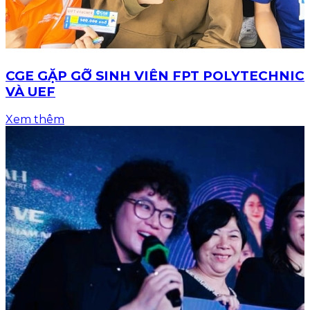
CGE GẶP GỠ SINH VIÊN FPT POLYTECHNIC
VÀ UEF
Xem thêm