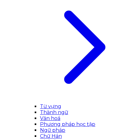
Từ vựng
Thành ngữ
Văn hoá
Phương pháp học tập
Ngữ pháp
Chữ Hán