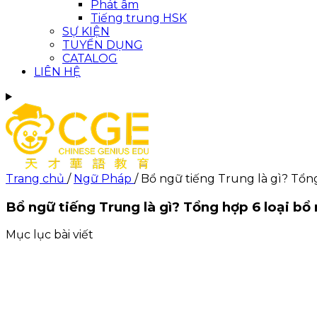
Phát âm
Tiếng trung HSK
SỰ KIỆN
TUYỂN DỤNG
CATALOG
LIÊN HỆ
Trang chủ
/
Ngữ Pháp
/
Bổ ngữ tiếng Trung là gì? Tổn
Bổ ngữ tiếng Trung là gì? Tổng hợp 6 loại bổ
Mục lục bài viết