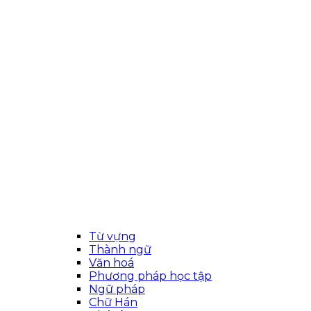
Từ vựng
Thành ngữ
Văn hoá
Phương pháp học tập
Ngữ pháp
Chữ Hán