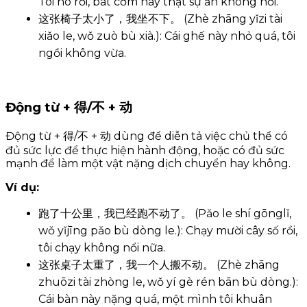
Tôi no rồi, bát cơm này thật sự ăn không nổi.
这张椅子太小了，我坐不下。 (Zhè zhāng yǐzi tài
xiǎo le, wǒ zuò bù xià.): Cái ghế này nhỏ quá, tôi
ngồi không vừa.
Động từ + 得/不 + 动
Động từ + 得/不 + 动 dùng để diễn tả việc chủ thể có
đủ sức lực để thực hiện hành động, hoặc có đủ sức
mạnh để làm một vật nặng dịch chuyển hay không.
Ví dụ:
跑了十公里，我已经跑不动了。 (Pǎo le shí gōnglǐ,
wǒ yǐjīng pǎo bù dòng le.): Chạy mười cây số rồi,
tôi chạy không nổi nữa.
这张桌子太重了，我一个人搬不动。 (Zhè zhāng
zhuōzi tài zhòng le, wǒ yí gè rén bān bù dòng.):
Cái bàn này nặng quá, một mình tôi khuân