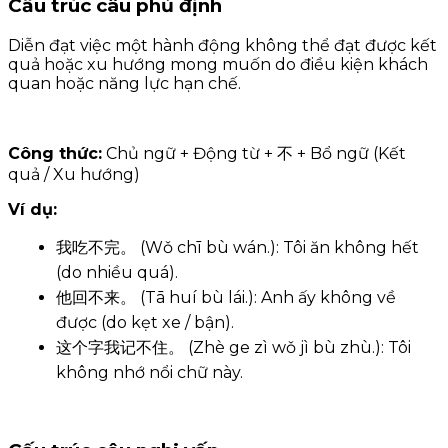
Cấu trúc câu phủ định
Diễn đạt việc một hành động không thể đạt được kết
quả hoặc xu hướng mong muốn do điều kiện khách
quan hoặc năng lực hạn chế.
Công thức:
Chủ ngữ + Động từ + 不 + Bổ ngữ (Kết
quả / Xu hướng)
Ví dụ:
我吃不完。 (Wǒ chī bù wán.): Tôi ăn không hết
(do nhiều quá).
他回不来。 (Tā huí bù lái.): Anh ấy không về
được (do kẹt xe / bận).
这个字我记不住。 (Zhè ge zì wǒ jì bù zhù.): Tôi
không nhớ nổi chữ này.