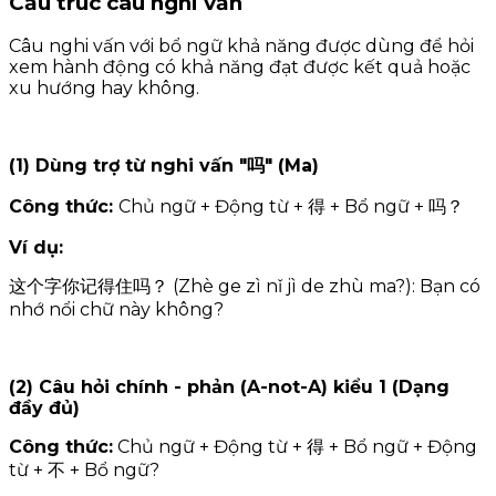
Cấu trúc câu nghi vấn
Câu nghi vấn với bổ ngữ khả năng được dùng để hỏi
xem hành động có khả năng đạt được kết quả hoặc
xu hướng hay không.
(1) Dùng trợ từ nghi vấn "吗" (Ma)
Công thức:
Chủ ngữ + Động từ + 得 + Bổ ngữ + 吗？
Ví dụ:
这个字你记得住吗？ (Zhè ge zì nǐ jì de zhù ma?): Bạn có
nhớ nổi chữ này không?
(2) Câu hỏi chính - phản (A-not-A) kiểu 1 (Dạng
đầy đủ)
Công thức:
Chủ ngữ + Động từ + 得 + Bổ ngữ + Động
từ + 不 + Bổ ngữ?