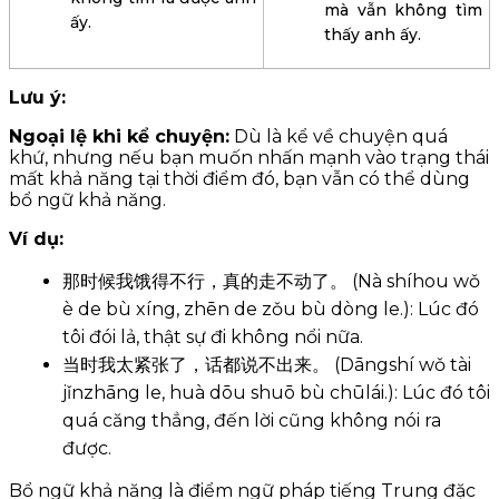
mà vẫn không tìm
ấy.
thấy anh ấy.
Lưu ý:
Ngoại lệ khi kể chuyện:
Dù là kể về chuyện quá
khứ, nhưng nếu bạn muốn nhấn mạnh vào trạng thái
mất khả năng tại thời điểm đó, bạn vẫn có thể dùng
bổ ngữ khả năng.
Ví dụ:
那时候我饿得不行，真的走不动了。 (Nà shíhou wǒ
è de bù xíng, zhēn de zǒu bù dòng le.): Lúc đó
tôi đói lả, thật sự đi không nổi nữa.
当时我太紧张了，话都说不出来。 (Dāngshí wǒ tài
jǐnzhāng le, huà dōu shuō bù chūlái.): Lúc đó tôi
quá căng thẳng, đến lời cũng không nói ra
được.
Bổ ngữ khả năng là điểm ngữ pháp tiếng Trung đặc