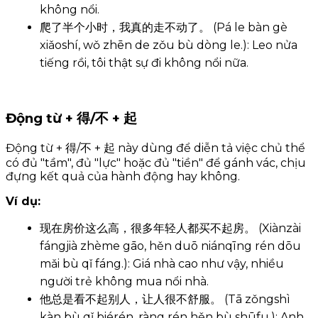
không nổi.
爬了半个小时，我真的走不动了。 (Pá le bàn gè
xiǎoshí, wǒ zhēn de zǒu bù dòng le.): Leo nửa
tiếng rồi, tôi thật sự đi không nổi nữa.
Động từ + 得/不 + 起
Động từ + 得/不 + 起 này dùng để diễn tả việc chủ thể
có đủ "tầm", đủ "lực" hoặc đủ "tiền" để gánh vác, chịu
đựng kết quả của hành động hay không.
Ví dụ:
现在房价这么高，很多年轻人都买不起房。 (Xiànzài
fángjià zhème gāo, hěn duō niánqīng rén dōu
mǎi bù qǐ fáng.): Giá nhà cao như vậy, nhiều
người trẻ không mua nổi nhà.
他总是看不起别人，让人很不舒服。 (Tā zǒngshì
kàn bù qǐ biérén, ràng rén hěn bù shūfu.): Anh