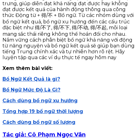
trưng, giúp diễn đạt khả năng đạt được hay không
đạt được kết quả của hành động thông qua công
thức Động từ + 得/不 + Bổ ngữ. Từ các nhóm dùng với
bổ ngữ kết quả, bổ ngữ xu hướng đến các cấu trúc
đặc biệt như 得/不了, 得/不下, 得/不动, 得/不起, mỗi loại
mang sắc thái riêng không thể hoán đổi cho nhau.
Nắm vững cách phân biệt bổ ngữ khả năng với động
từ năng nguyện và bổ ngữ kết quả sẽ giúp bạn dùng
tiếng Trung chính xác và tự nhiên hơn rõ rệt. Hãy
luyện tập qua các ví dụ thực tế ngay hôm nay
Xem thêm bài viết:
Bổ Ngữ Kết Quả là gì?
Bổ Ngữ Mức Độ Là Gì?
Cách dùng bổ ngữ xu hướng
Tổng hợp 19 bổ ngữ thời lượng
Cách dùng bổ ngữ số lượng
Tác giả: Cô Phạm Ngọc Vân