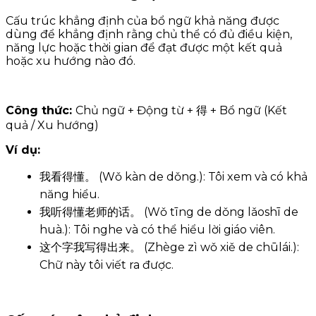
Cấu trúc khẳng định của bổ ngữ khả năng được
dùng để khẳng định rằng chủ thể có đủ điều kiện,
năng lực hoặc thời gian để đạt được một kết quả
hoặc xu hướng nào đó.
Công thức:
Chủ ngữ + Động từ + 得 + Bổ ngữ (Kết
quả / Xu hướng)
Ví dụ:
我看得懂。 (Wǒ kàn de dǒng.): Tôi xem và có khả
năng hiểu.
我听得懂老师的话。 (Wǒ tīng de dǒng lǎoshī de
huà.): Tôi nghe và có thể hiểu lời giáo viên.
这个字我写得出来。 (Zhège zì wǒ xiě de chūlái.):
Chữ này tôi viết ra được.