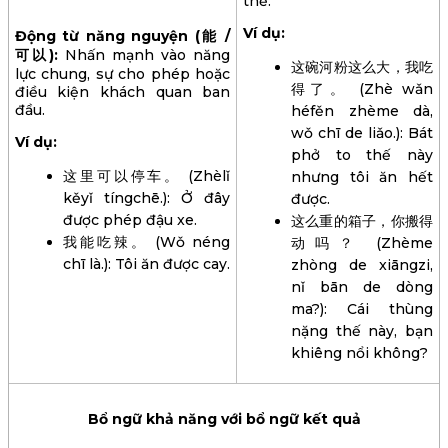
thể.
Ví dụ:
Động từ năng nguyện (能 /
可以):
Nhấn mạnh vào năng
这碗河粉这么大，我吃
lực chung, sự cho phép hoặc
得了。 (Zhè wǎn
điều kiện khách quan ban
đầu.
héfěn zhème dà,
wǒ chī de liǎo.): Bát
Ví dụ:
phở to thế này
这里可以停车。 (Zhèlǐ
nhưng tôi ăn hết
kěyǐ tíngchē.): Ở đây
được.
được phép đậu xe.
这么重的箱子，你搬得
我能吃辣。 (Wǒ néng
动吗？ (Zhème
chī là.): Tôi ăn được cay.
zhòng de xiāngzi,
nǐ bān de dòng
ma?): Cái thùng
nặng thế này, bạn
khiêng nổi không?
Bổ ngữ khả năng với bổ ngữ kết quả