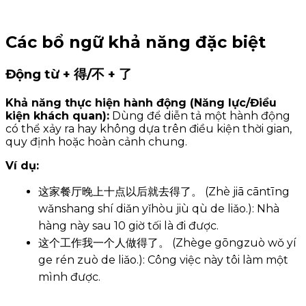
Các bổ ngữ khả năng đặc biệt
Động từ + 得/不 + 了
Khả năng thực hiện hành động (Năng lực/Điều
kiện khách quan):
Dùng để diễn tả một hành động
có thể xảy ra hay không dựa trên điều kiện thời gian,
quy định hoặc hoàn cảnh chung.
Ví dụ:
这家餐厅晚上十点以后就去得了。 (Zhè jiā cāntīng
wǎnshang shí diǎn yǐhòu jiù qù de liǎo.): Nhà
hàng này sau 10 giờ tối là đi được.
这个工作我一个人做得了。 (Zhège gōngzuò wǒ yí
ge rén zuò de liǎo.): Công việc này tôi làm một
mình được.