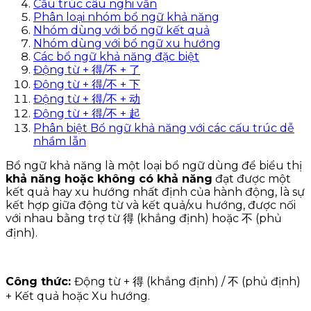
Cấu trúc câu nghi vấn
Phân loại nhóm bổ ngữ khả năng
Nhóm dùng với bổ ngữ kết quả
Nhóm dùng với bổ ngữ xu hướng
Các bổ ngữ khả năng đặc biệt
Động từ + 得/不 + 了
Động từ + 得/不 + 下
Động từ + 得/不 + 动
Động từ + 得/不 + 起
Phân biệt Bổ ngữ khả năng với các cấu trúc dễ
nhầm lẫn
Bổ ngữ khả năng là một loại bổ ngữ dùng để biểu thị
khả năng hoặc không có khả năng
đạt được một
kết quả hay xu hướng nhất định của hành động, là sự
kết hợp giữa động từ và kết quả/xu hướng, được nối
với nhau bằng trợ từ 得 (khẳng định) hoặc 不 (phủ
định).
Công thức:
Động từ + 得 (khẳng định) / 不 (phủ định)
+ Kết quả hoặc Xu hướng.