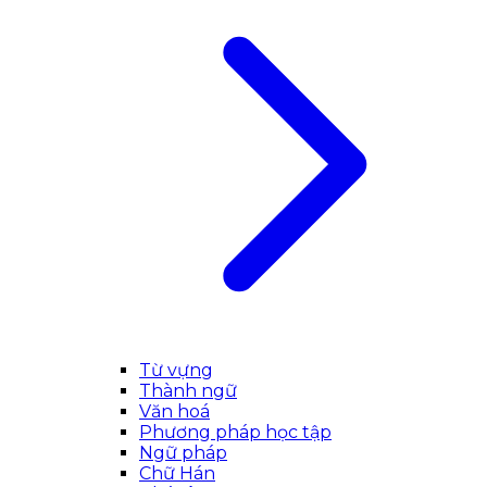
Từ vựng
Thành ngữ
Văn hoá
Phương pháp học tập
Ngữ pháp
Chữ Hán