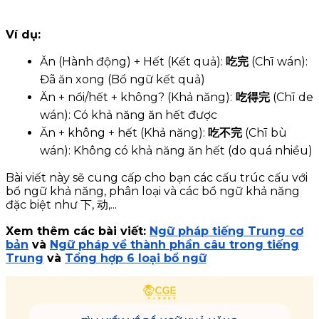
Ví dụ:
Ăn (Hành động) + Hết (Kết quả):
吃完
(Chī wán):
Đã ăn xong (Bổ ngữ kết quả)
Ăn + nổi/hết + không? (Khả năng):
吃得完
(Chī de
wán): Có khả năng ăn hết được
Ăn + không + hết (Khả năng):
吃不完
(Chī bù
wán): Không có khả năng ăn hết (do quá nhiều)
Bài viết này sẽ cung cấp cho bạn các cấu trúc cấu với
bổ ngữ khả năng, phân loại và các bổ ngữ khả năng
đặc biệt như 下, 动,...
Xem thêm các bài viết:
Ngữ pháp tiếng Trung cơ
bản
và
Ngữ pháp về thành phần câu trong tiếng
Trung
và
Tổng hợp 6 loại bổ ngữ