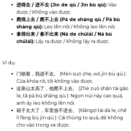
进得去 / 进不去 (Jìn de qù / Jìn bù qù):
Vào
được / Không vào được.
爬得上去 / 爬不上去 (Pá de shàng qù / Pá bù
shàng qù):
Leo lên nổi / Không leo lên nổi.
拿得出来 / 拿不出来 (Ná de chūlái / Ná bù
chūlái):
Lấy ra được / Không lấy ra được.
Ví dụ:
门锁着，我进不去。 (Mén suǒ zhe, wǒ jìn bù qù.):
Cửa khóa rồi, tôi không vào được.
这座山太高了，他爬不上去。 (Zhè zuò shān tài gāo
le, tā pá bù shàng qù.): Ngọn núi này cao quá,
anh ấy leo không lên nổi.
箱子太大了，车里放不进去。 (Xiāngzi tài dà le, chē
lǐ fàng bù jìn qù.): Cái thùng to quá, để không
cho vào trong xe được.