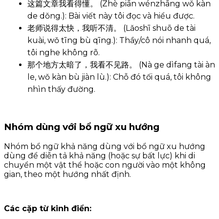
这篇文章我看得懂。 (Zhè piān wénzhāng wǒ kàn
de dǒng.): Bài viết này tôi đọc và hiểu được.
老师说得太快，我听不清。 (Lǎoshī shuō de tài
kuài, wǒ tīng bù qīng.): Thầy/cô nói nhanh quá,
tôi nghe không rõ.
那个地方太暗了，我看不见路。 (Nà ge dìfang tài àn
le, wǒ kàn bù jiàn lù.): Chỗ đó tối quá, tôi không
nhìn thấy đường.
Nhóm dùng với bổ ngữ xu hướng
Nhóm bổ ngữ khả năng dùng với bổ ngữ xu hướng
dùng để diễn tả khả năng (hoặc sự bất lực) khi di
chuyển một vật thể hoặc con người vào một không
gian, theo một hướng nhất định.
Các cặp từ kinh điển: