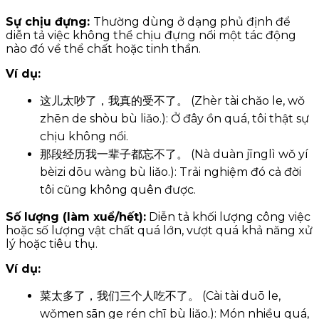
Sự chịu đựng:
Thường dùng ở dạng phủ định để
diễn tả việc không thể chịu đựng nổi một tác động
nào đó về thể chất hoặc tinh thần.
Ví dụ:
这儿太吵了，我真的受不了。 (Zhèr tài chǎo le, wǒ
zhēn de shòu bù liǎo.): Ở đây ồn quá, tôi thật sự
chịu không nổi.
那段经历我一辈子都忘不了。 (Nà duàn jīnglì wǒ yí
bèizi dōu wàng bù liǎo.): Trải nghiệm đó cả đời
tôi cũng không quên được.
Số lượng (làm xuể/hết):
Diễn tả khối lượng công việc
hoặc số lượng vật chất quá lớn, vượt quá khả năng xử
lý hoặc tiêu thụ.
Ví dụ:
菜太多了，我们三个人吃不了。 (Cài tài duō le,
wǒmen sān ge rén chī bù liǎo.): Món nhiều quá,