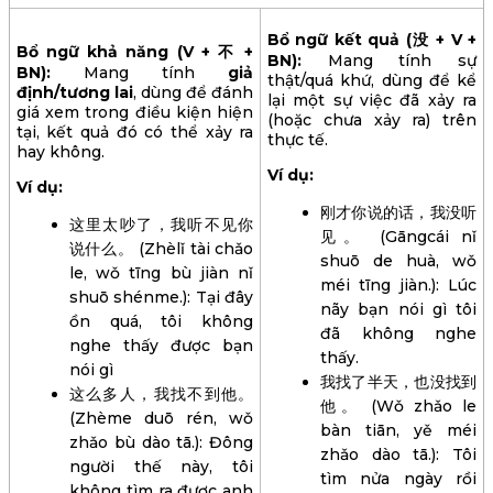
Bổ ngữ kết quả (没 + V +
Bổ ngữ khả năng (V + 不 +
BN):
Mang tính sự
BN):
Mang tính
giả
thật/quá khứ, dùng để kể
định/tương lai
, dùng để đánh
lại một sự việc đã xảy ra
giá xem trong điều kiện hiện
(hoặc chưa xảy ra) trên
tại, kết quả đó có thể xảy ra
thực tế.
hay không.
Ví dụ:
Ví dụ:
刚才你说的话，我没听
这里太吵了，我听不见你
见。 (Gāngcái nǐ
说什么。 (Zhèlǐ tài chǎo
shuō de huà, wǒ
le, wǒ tīng bù jiàn nǐ
méi tīng jiàn.): Lúc
shuō shénme.): Tại đây
nãy bạn nói gì tôi
ồn quá, tôi không
đã không nghe
nghe thấy được bạn
thấy.
nói gì
我找了半天，也没找到
这么多人，我找不到他。
他。 (Wǒ zhǎo le
(Zhème duō rén, wǒ
bàn tiān, yě méi
zhǎo bù dào tā.): Đông
zhǎo dào tā.): Tôi
người thế này, tôi
tìm nửa ngày rồi
không tìm ra được anh