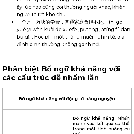
ấy lúc nào cũng coi thường người khác, khiến
người ta rất khó chịu.
一个月一万块的学费，普通家庭负担不起。 (Yí gè
yuè yí wàn kuài de xuéfèi, pǔtōng jiātíng fùdān
bù qǐ.): Học phí một tháng mười nghìn tệ, gia
đình bình thường không gánh nổi.
Phân biệt Bổ ngữ khả năng với
các cấu trúc dễ nhầm lẫn
Bổ ngữ khả năng với động từ năng nguyện
Bổ ngữ khả năng:
Nhấn
mạnh vào kết quả cụ thể
trong một tình huống cụ