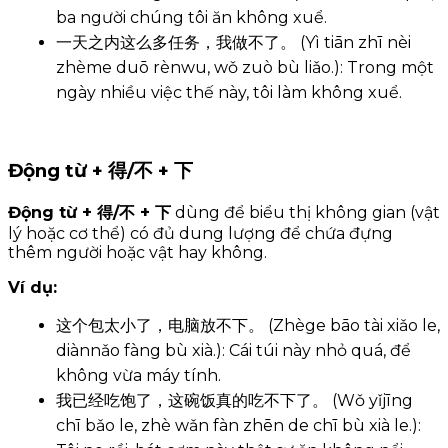
ba người chúng tôi ăn không xuể.
一天之内这么多任务，我做不了。 (Yì tiān zhī nèi
zhème duō rènwu, wǒ zuò bù liǎo.): Trong một
ngày nhiều việc thế này, tôi làm không xuể.
Động từ + 得/不 + 下
Động từ + 得/不 + 下
dùng để biểu thị không gian (vật
lý hoặc cơ thể) có đủ dung lượng để chứa đựng
thêm người hoặc vật hay không.
Ví dụ:
这个包太小了，电脑放不下。 (Zhège bāo tài xiǎo le,
diànnǎo fàng bù xià.): Cái túi này nhỏ quá, để
không vừa máy tính.
我已经吃饱了，这碗饭真的吃不下了。 (Wǒ yǐjīng
chī bǎo le, zhè wǎn fàn zhēn de chī bù xià le.):