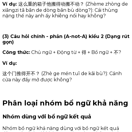
Ví dụ:
这么重的箱子他搬得动搬不动？ (Zhème zhòng de
xiāngzi tā bān de dòng bān bù dòng?): Cái thùng
nặng thế này anh ấy khiêng nổi hay không?
(3) Câu hỏi chính - phản (A-not-A) kiểu 2 (Dạng rút
gọn)
Công thức:
Chủ ngữ + Động từ + 得 + Bổ ngữ + 不?
Ví dụ:
这个门推得开不？ (Zhè ge mén tuī de kāi bù?): Cánh
cửa này đẩy mở được không?
Phân loại nhóm bổ ngữ khả năng
Nhóm dùng với bổ ngữ kết quả
Nhóm bổ ngữ khả năng dùng với bổ ngữ kết quả