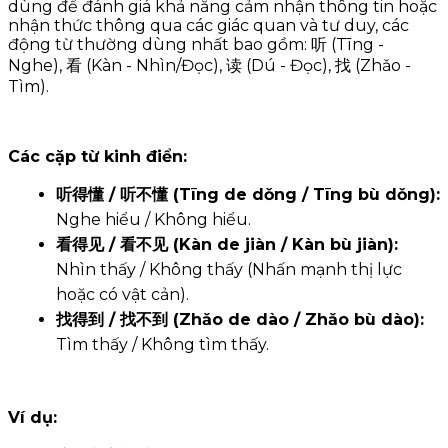
dùng để đánh giá khả năng cảm nhận thông tin hoặc
nhận thức thông qua các giác quan và tư duy, các
động từ thường dùng nhất bao gồm: 听 (Tīng -
Nghe), 看 (Kàn - Nhìn/Đọc), 读 (Dú - Đọc), 找 (Zhǎo -
Tìm).
Các cặp từ kinh điển:
听得懂 / 听不懂 (Tīng de dǒng / Tīng bù dǒng):
Nghe hiểu / Không hiểu.
看得见 / 看不见 (Kàn de jiàn / Kàn bù jiàn):
Nhìn thấy / Không thấy (Nhấn mạnh thị lực
hoặc có vật cản).
找得到 / 找不到 (Zhǎo de dào / Zhǎo bù dào):
Tìm thấy / Không tìm thấy.
Ví dụ: