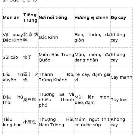
Tiếng
Món ăn
Nơi nổi tiếng
Hương vị chính
Độ cay
Trung
北京烤
Vịt quay
Béo, thơm, da
Không
Bắc Kinh
Bắc Kinh
鸭
giòn
cay
Miền Bắc Trung
Mặn, mềm, đa
Không
饺子
Sủi cảo
Quốc
dạng nhân
cay
四川火
Lẩu Tứ
Thành Đô,
Tê cay, đậm gia
Cay mạnh
Xuyên
锅
Trùng Khánh
vị
Trường Sa và
Đậu hũ
Mùi lên men,
臭豆腐
nhiều thành
Tùy loại
thối
béo, đậm
phố
Tiểu
Thượng Hải,
Mềm, ngọt thịt,
Không
小笼包
long bao
Nam Tường
có nước súp
cay