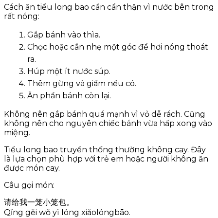
Cách ăn tiểu long bao cần cẩn thận vì nước bên trong
rất nóng:
Gắp bánh vào thìa.
Chọc hoặc cắn nhẹ một góc để hơi nóng thoát
ra.
Húp một ít nước súp.
Thêm gừng và giấm nếu có.
Ăn phần bánh còn lại.
Không nên gắp bánh quá mạnh vì vỏ dễ rách. Cũng
không nên cho nguyên chiếc bánh vừa hấp xong vào
miệng.
Tiểu long bao truyền thống thường không cay. Đây
là lựa chọn phù hợp với trẻ em hoặc người không ăn
được món cay.
Câu gọi món:
请给我一笼小笼包。
Qǐng gěi wǒ yì lóng xiǎolóngbāo.