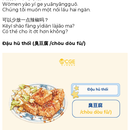
Wǒmen yào yí ge yuānyāngguō.
Chúng tôi muốn một nồi lẩu hai ngăn.
可以少放一点辣椒吗？
Kěyǐ shǎo fàng yìdiǎn làjiāo ma?
Có thể cho ít ớt hơn không?
Đậu hũ thối (臭豆腐 /chòu dòu fǔ/)