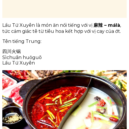
Lẩu Tứ Xuyên là món ăn nổi tiếng với vị
麻辣 – málà
,
tức cảm giác tê từ tiêu hoa kết hợp với vị cay của ớt.
Tên tiếng Trung:
四川火锅
Sìchuān huǒguō
Lẩu Tứ Xuyên