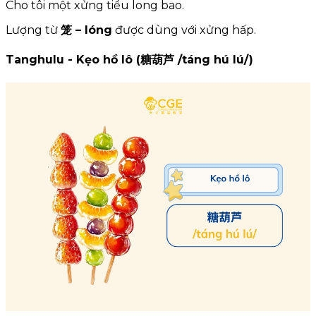
Cho tôi một xửng tiểu long bao.
Lượng từ
笼 – lóng
được dùng với xửng hấp.
Tanghulu - Kẹo hồ lô (糖葫芦 /táng hú lú/)