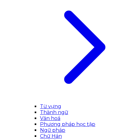
Từ vựng
Thành ngữ
Văn hoá
Phương pháp học tập
Ngữ pháp
Chữ Hán