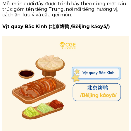
Mỗi món dưới đây được trình bày theo cùng một cấu
trúc gồm tên tiếng Trung, nơi nổi tiếng, hương vị,
cách ăn, lưu ý và câu gọi món.
Vịt quay Bắc Kinh (北京烤鸭 /Běijīng kǎoyā/)