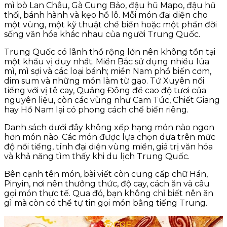
mì bò Lan Châu, Gà Cung Bảo, đậu hũ Mapo, đậu hũ
thối, bánh hành và kẹo hồ lô. Mỗi món đại diện cho
một vùng, một kỹ thuật chế biến hoặc một phần đời
sống văn hóa khác nhau của người Trung Quốc.
Trung Quốc có lãnh thổ rộng lớn nên không tồn tại
một khẩu vị duy nhất. Miền Bắc sử dụng nhiều lúa
mì, mì sợi và các loại bánh; miền Nam phổ biến cơm,
dim sum và những món làm từ gạo. Tứ Xuyên nổi
tiếng với vị tê cay, Quảng Đông đề cao độ tươi của
nguyên liệu, còn các vùng như Cam Túc, Chiết Giang
hay Hồ Nam lại có phong cách chế biến riêng.
Danh sách dưới đây không xếp hạng món nào ngon
hơn món nào. Các món được lựa chọn dựa trên mức
độ nổi tiếng, tính đại diện vùng miền, giá trị văn hóa
và khả năng tìm thấy khi du lịch Trung Quốc.
Bên cạnh tên món, bài viết còn cung cấp chữ Hán,
Pinyin, nơi nên thưởng thức, độ cay, cách ăn và câu
gọi món thực tế. Qua đó, bạn không chỉ biết nên ăn
gì mà còn có thể tự tin gọi món bằng tiếng Trung.