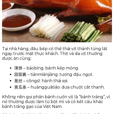
Tại nhà hàng, đầu bếp có thể thái vịt thành từng lát
ngay trước mặt thực khách. Thịt và da vịt thường
được ăn cùng:
薄饼 – báobǐng: bánh kếp mỏng.
甜面酱 – tiánmiànjiàng: tương đậu ngọt.
葱丝 – cōngsī: hành thái sợi.
黄瓜条 – huángguātiáo: dưa chuột cắt thanh.
Không nên gọi phần bánh cuốn vịt là “bánh tráng”, vì
nó thường được làm từ bột mì và có kết cấu khác
bánh tráng gạo của Việt Nam.