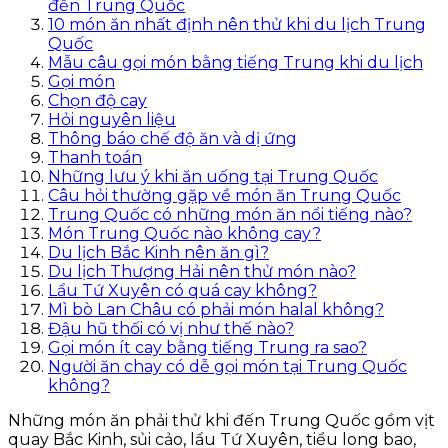
đến Trung Quốc
10 món ăn nhất định nên thử khi du lịch Trung
Quốc
Mẫu câu gọi món bằng tiếng Trung khi du lịch
Gọi món
Chọn độ cay
Hỏi nguyên liệu
Thông báo chế độ ăn và dị ứng
Thanh toán
Những lưu ý khi ăn uống tại Trung Quốc
Câu hỏi thường gặp về món ăn Trung Quốc
Trung Quốc có những món ăn nổi tiếng nào?
Món Trung Quốc nào không cay?
Du lịch Bắc Kinh nên ăn gì?
Du lịch Thượng Hải nên thử món nào?
Lẩu Tứ Xuyên có quá cay không?
Mì bò Lan Châu có phải món halal không?
Đậu hũ thối có vị như thế nào?
Gọi món ít cay bằng tiếng Trung ra sao?
Người ăn chay có dễ gọi món tại Trung Quốc
không?
Những món ăn phải thử khi đến Trung Quốc gồm vịt
quay Bắc Kinh, sủi cảo, lẩu Tứ Xuyên, tiểu long bao,