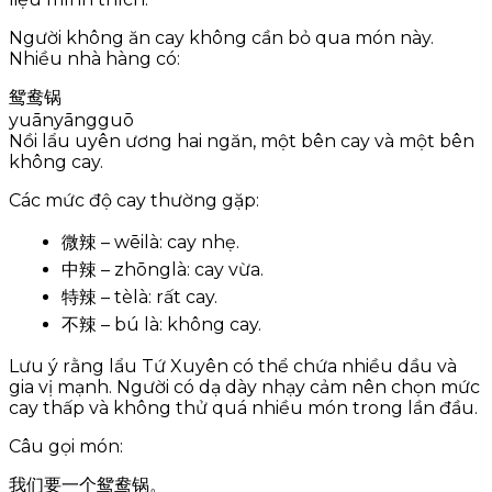
Người không ăn cay không cần bỏ qua món này.
Nhiều nhà hàng có:
鸳鸯锅
yuānyāngguō
Nồi lẩu uyên ương hai ngăn, một bên cay và một bên
không cay.
Các mức độ cay thường gặp:
微辣 – wēilà: cay nhẹ.
中辣 – zhōnglà: cay vừa.
特辣 – tèlà: rất cay.
不辣 – bú là: không cay.
Lưu ý rằng lẩu Tứ Xuyên có thể chứa nhiều dầu và
gia vị mạnh. Người có dạ dày nhạy cảm nên chọn mức
cay thấp và không thử quá nhiều món trong lần đầu.
Câu gọi món:
我们要一个鸳鸯锅。