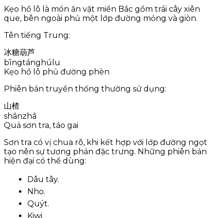
Kẹo hồ lô là món ăn vặt miền Bắc gồm trái cây xiên
que, bên ngoài phủ một lớp đường mỏng và giòn.
Tên tiếng Trung:
冰糖葫芦
bīngtánghúlu
Kẹo hồ lô phủ đường phèn
Phiên bản truyền thống thường sử dụng:
山楂
shānzhā
Quả sơn tra, táo gai
Sơn tra có vị chua rõ, khi kết hợp với lớp đường ngọt
tạo nên sự tương phản đặc trưng. Những phiên bản
hiện đại có thể dùng:
Dâu tây.
Nho.
Quýt.
Kiwi.