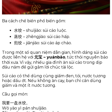
Ba cách chế biến phổ biến gồm:
水饺 – shuǐjiǎo: sủi cảo luộc.
蒸饺 – zhēngjiǎo: sủi cảo hấp.
煎饺 – jiānjiǎo: sủi cảo áp chảo.
Trong một số quan niệm dân gian, hình dáng sủi cảo
được liên hệ với
元宝 – yuánbǎo
, tức thỏi nguyên bảo
thời xưa. Vì vậy, nhiều gia đình ăn sủi cảo trong dịp
đầu năm để gửi gắm lời chúc tài lộc.
Sủi cảo có thể dùng cùng giấm đen, tỏi, nước tương
hoặc dầu ớt. Nếu không ăn cay, bạn chỉ cần dùng
giấm và một ít nước tương.
Câu gọi món:
我要一盘水饺。
Wǒ yào yì pán shuǐjiǎo.