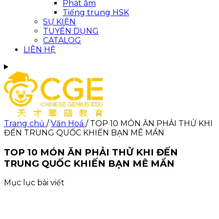
Phát âm
Tiếng trung HSK
SỰ KIỆN
TUYỂN DỤNG
CATALOG
LIÊN HỆ
Trang chủ
/
Văn Hoá
/
TOP 10 MÓN ĂN PHẢI THỬ KHI
ĐẾN TRUNG QUỐC KHIẾN BẠN MÊ MẨN
TOP 10 MÓN ĂN PHẢI THỬ KHI ĐẾN
TRUNG QUỐC KHIẾN BẠN MÊ MẨN
Mục lục bài viết