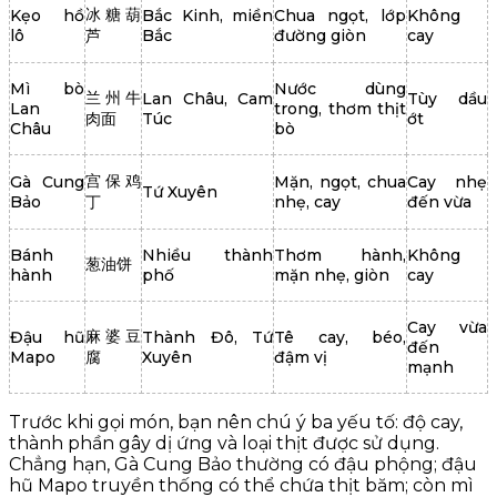
冰糖葫
Kẹo hồ
Bắc Kinh, miền
Chua ngọt, lớp
Không
lô
芦
Bắc
đường giòn
cay
Mì bò
Nước dùng
兰州牛
Lan Châu, Cam
Tùy dầu
Lan
trong, thơm thịt
肉面
Túc
ớt
Châu
bò
宫保鸡
Gà Cung
Mặn, ngọt, chua
Cay nhẹ
Tứ Xuyên
Bảo
丁
nhẹ, cay
đến vừa
Bánh
Nhiều thành
Thơm hành,
Không
葱油饼
hành
phố
mặn nhẹ, giòn
cay
Cay vừa
麻婆豆
Đậu hũ
Thành Đô, Tứ
Tê cay, béo,
đến
Mapo
腐
Xuyên
đậm vị
mạnh
Trước khi gọi món, bạn nên chú ý ba yếu tố: độ cay,
thành phần gây dị ứng và loại thịt được sử dụng.
Chẳng hạn, Gà Cung Bảo thường có đậu phộng; đậu
hũ Mapo truyền thống có thể chứa thịt băm; còn mì