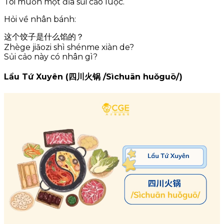
Tôi muốn một đĩa sủi cảo luộc.
Hỏi về nhân bánh:
这个饺子是什么馅的？
Zhège jiǎozi shì shénme xiàn de?
Sủi cảo này có nhân gì?
Lẩu Tứ Xuyên (四川火锅 /Sìchuān huǒguō/)