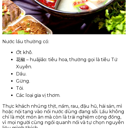
Nước lẩu thường có:
Ớt khô.
花椒 – huājiāo: tiêu hoa, thường gọi là tiêu Tứ
Xuyên.
Dầu.
Gừng.
Tỏi.
Các loại gia vị thơm.
Thực khách nhúng thịt, nấm, rau, đậu hũ, hải sản, mì
hoặc nội tạng vào nồi nước dùng đang sôi. Lẩu không
chỉ là một món ăn mà còn là trải nghiệm cộng đồng,
vì mọi người cùng ngồi quanh nồi và tự chọn nguyên
liệu mình thích.