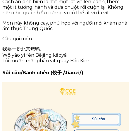
Cách ăn phổ biến là đặt một lát vịt lên bánh, thêm
một ít tương, hành và dưa chuột rồi cuộn lại. Không
nên cho quá nhiều tương vì có thể át vị da vịt.
Món này không cay, phù hợp với người mới khám phá
ẩm thực Trung Quốc.
Câu gọi món:
我要一份北京烤鸭。
Wǒ yào yí fèn Běijīng kǎoyā.
Tôi muốn một phần vịt quay Bắc Kinh.
Sủi cảo/Bánh chẻo (饺子 /Jiaozi/)