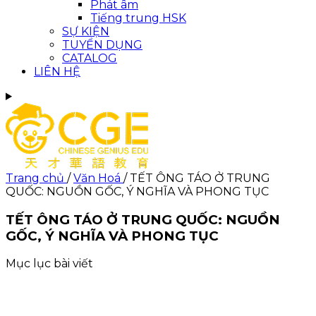
Phát âm
Tiếng trung HSK
SỰ KIỆN
TUYỂN DỤNG
CATALOG
LIÊN HỆ
Trang chủ
/
Văn Hoá
/
TẾT ÔNG TÁO Ở TRUNG
QUỐC: NGUỒN GỐC, Ý NGHĨA VÀ PHONG TỤC
TẾT ÔNG TÁO Ở TRUNG QUỐC: NGUỒN
GỐC, Ý NGHĨA VÀ PHONG TỤC
Mục lục bài viết