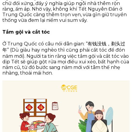
chữ đối xứng, đầy ý nghĩa giúp ngôi nhà thêm rộn
ràng, ấm áp. Nhờ vậy, không khí Tết Nguyên Đán ở
Trung Quốc càng thêm trọn vẹn, vừa gìn giữ truyền
thống vừa đem lại niềm vui sum vầy.
Tắm gội và cắt tóc
Ở Trung Quốc có câu nói dân gian: “有钱没钱，剃头过
年” (Dù giàu hay nghèo thì cũng phải cắt tóc để đón
năm mới). Người ta tin rằng việc tắm gội và cắt tóc vào
dịp Tết sẽ giúp gột rửa mọi điều xui xẻo, bất hạnh của
năm cũ, từ đó bước sang năm mới với tâm thế nhẹ
nhàng, thoải mái hơn.