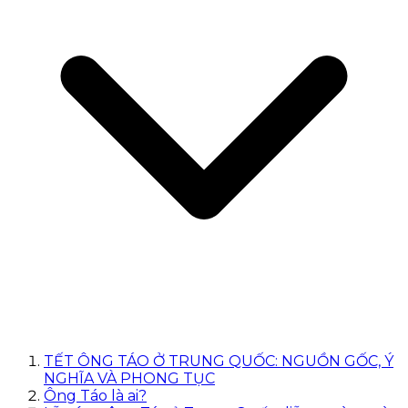
TẾT ÔNG TÁO Ở TRUNG QUỐC: NGUỒN GỐC, Ý
NGHĨA VÀ PHONG TỤC
Ông Táo là ai?