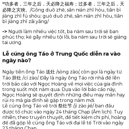
“
功多者，三年之后，天必降之福寿；过多者，三年之后，天
必降之灾殃。/Gōng duō zhě, sān nián zhī hòu, tiān bì
jiàng zhī fú shòu; guò duō zhě, sān nián zhī hòu, tiān
bì jiàng zhī zāi yāng/
->
Người làm nhiều việc tốt, ba năm sau trời sẽ ban
phúc thọ; kẻ gây nhiều tội lỗi, ba năm sau trời sẽ giáng
tai ương.
Lễ cúng ông Táo ở Trung Quốc diễn ra vào
ngày nào?
Ngày tiễn ông Táo 送灶 /sòng zào/, còn gọi là ngày từ
Táo 辞灶 /cí zào/. Đây là ngày ông Táo rời nhà để lên
trời báo cáo với Ngọc Hoàng về mọi việc của gia đình
trong suốt một năm qua. Dựa vào lời báo cáo này,
Ngọc Hoàng sẽ quyết định những điều may mắn hay
rủi ro mà gia đình sẽ gặp trong năm mới.
Lễ cúng ông Táo về trời 祭灶节 /jì zào jié/ ban đầu
được tổ chức vào ngày 24 tháng Chạp (Âm lịch). Tuy
nhiên, theo truyền thuyết, để tiết kiệm chi phí, hoàng
đế đã gộp lễ cúng ông Táo với đại lễ tế Trời vào ngày
23 tháng Chạp.