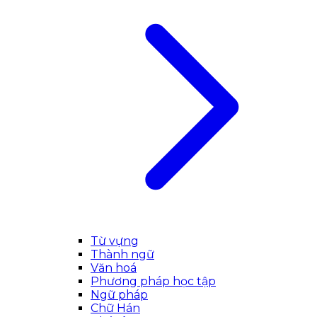
Từ vựng
Thành ngữ
Văn hoá
Phương pháp học tập
Ngữ pháp
Chữ Hán