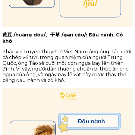
黄豆 /huáng dòu/、干草 /gān cǎo/: Đậu nành, Cỏ
khô
Khác với truyền thuyết ở Việt Nam rằng ông Táo cưỡi
cá chép về trời, trong quan niệm của người Trung
Quốc, ông Táo sẽ cưỡi một con ngựa bay lên thiên
đình. Vì vậy, người dân thường chuẩn bị thức ăn cho
ngựa của ông, và ngày nay lễ vật này được thay thế
bằng đậu nành và cỏ khô.