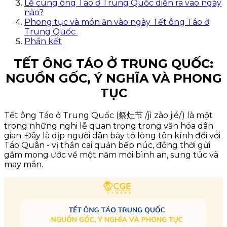
Lễ cúng ông Táo ở Trung Quốc diễn ra vào ngày
nào?
Phong tục và món ăn vào ngày Tết ông Táo ở
Trung Quốc
Phần kết
TẾT ÔNG TÁO Ở TRUNG QUỐC:
NGUỒN GỐC, Ý NGHĨA VÀ PHONG
TỤC
Tết ông Táo ở Trung Quốc (祭灶节 /jì zào jié/) là một
trong những nghi lễ quan trọng trong văn hóa dân
gian. Đây là dịp người dân bày tỏ lòng tôn kính đối với
Táo Quân - vị thần cai quản bếp núc, đồng thời gửi
gắm mong ước về một năm mới bình an, sung túc và
may mắn.