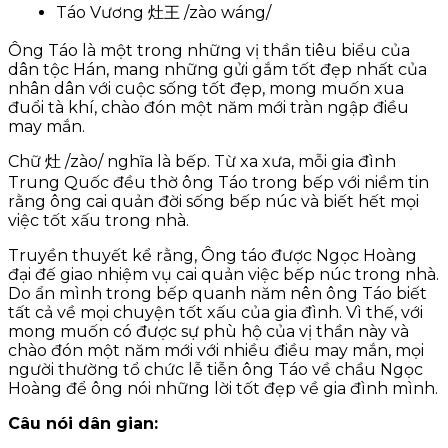
Táo Vương 灶王 /zào wáng/
Ông Táo là một trong những vị thần tiêu biểu của
dân tộc Hán, mang những gửi gắm tốt đẹp nhất của
nhân dân với cuộc sống tốt đẹp, mong muốn xua
đuổi tà khí, chào đón một năm mới tràn ngập điều
may mắn.
Chữ 灶 /zào/ nghĩa là bếp. Từ xa xưa, mỗi gia đình
Trung Quốc đều thờ ông Táo trong bếp với niềm tin
rằng ông cai quản đời sống bếp núc và biết hết mọi
việc tốt xấu trong nhà.
Truyền thuyết kể rằng, Ông táo được Ngọc Hoàng
đại đế giao nhiệm vụ cai quản việc bếp núc trong nhà.
Do ẩn mình trong bếp quanh năm nên ông Táo biết
tất cả về mọi chuyện tốt xấu của gia đình. Vì thế, với
mong muốn có được sự phù hộ của vị thần này và
chào đón một năm mới với nhiều điều may mắn, mọi
người thường tổ chức lễ tiễn ông Táo về chầu Ngọc
Hoàng để ông nói những lời tốt đẹp về gia đình mình.
Câu nói dân gian: