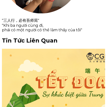
"三人行，必有吾师焉"
"Khi ba người cùng đi,
phải có một người có thể làm thầy của tôi"
Tin Tức Liên Quan