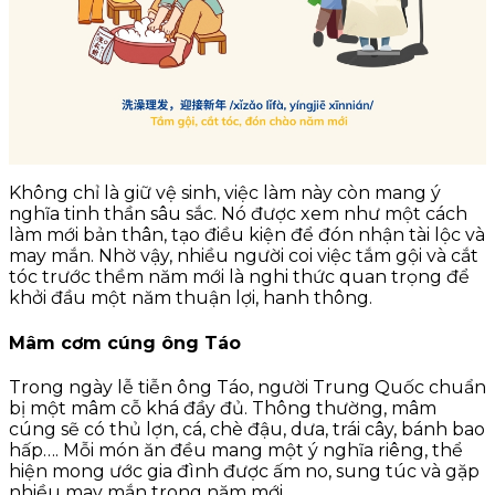
Không chỉ là giữ vệ sinh, việc làm này còn mang ý
nghĩa tinh thần sâu sắc. Nó được xem như một cách
làm mới bản thân, tạo điều kiện để đón nhận tài lộc và
may mắn. Nhờ vậy, nhiều người coi việc tắm gội và cắt
tóc trước thềm năm mới là nghi thức quan trọng để
khởi đầu một năm thuận lợi, hanh thông.
Mâm cơm cúng ông Táo
Trong ngày lễ tiễn ông Táo, người Trung Quốc chuẩn
bị một mâm cỗ khá đầy đủ. Thông thường, mâm
cúng sẽ có thủ lợn, cá, chè đậu, dưa, trái cây, bánh bao
hấp…. Mỗi món ăn đều mang một ý nghĩa riêng, thể
hiện mong ước gia đình được ấm no, sung túc và gặp
nhiều may mắn trong năm mới.