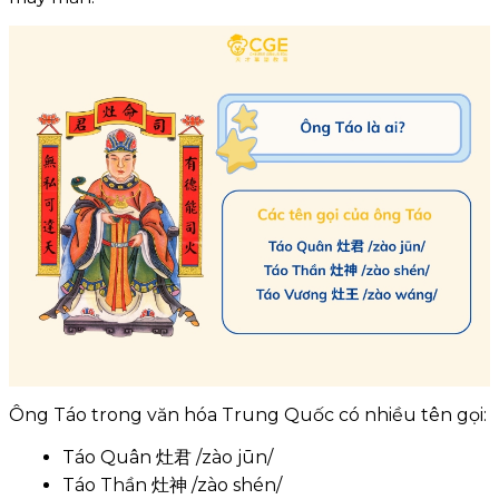
Ông Táo trong văn hóa Trung Quốc có nhiều tên gọi:
Táo Quân 灶君 /zào jūn/
Táo Thần 灶神 /zào shén/