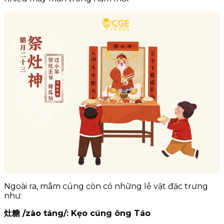
Ngoài ra, mâm cúng còn có những lễ vật đặc trưng
như:
灶糖 /zào táng/: Kẹo cúng ông Táo