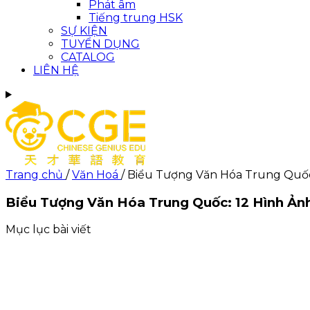
Phát âm
Tiếng trung HSK
SỰ KIỆN
TUYỂN DỤNG
CATALOG
LIÊN HỆ
Trang chủ
/
Văn Hoá
/
Biểu Tượng Văn Hóa Trung Quốc:
Biểu Tượng Văn Hóa Trung Quốc: 12 Hình Ản
Mục lục bài viết