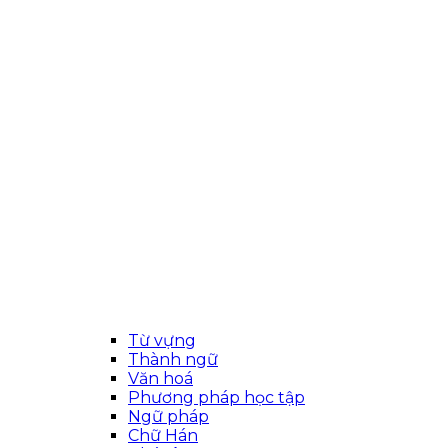
Từ vựng
Thành ngữ
Văn hoá
Phương pháp học tập
Ngữ pháp
Chữ Hán