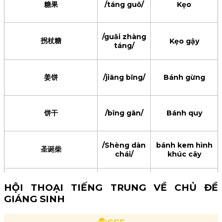
糖果
/táng guǒ/
Kẹo
/bāo zhuāng
包装纸
Giấy gói quà
/guǎi zhàng
zhǐ/
拐杖糖
Kẹo gậy
táng/
姜饼
/jiāng bǐng/
Bánh gừng
饼干
/bǐng gān/
Bánh quy
/Shèng dàn
bánh kem hình
圣诞柴
chái/
khúc cây
热巧克力
/rè qiǎokèlì/
Socola nóng
HỘI THOẠI TIẾNG TRUNG VỀ CHỦ ĐỀ
GIÁNG SINH
/píng guǒ