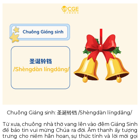
Chuông Giáng sinh: 圣诞铃铛 /Shèngdàn língdāng/
Từ xưa, chuông nhà thờ vang lên vào đêm Giáng Sinh
để báo tin vui mừng Chúa ra đời. Âm thanh ấy tượng
trưng cho niềm hân hoan, sự thức tỉnh và lời mời gọi