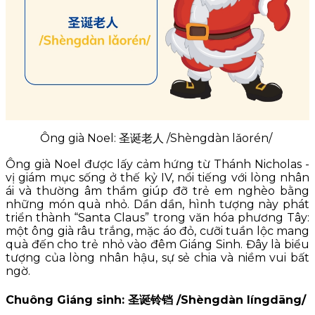
Ông già Noel: 圣诞老人 /Shèngdàn lǎorén/
Ông già Noel được lấy cảm hứng từ Thánh Nicholas -
vị giám mục sống ở thế kỷ IV, nổi tiếng với lòng nhân
ái và thường âm thầm giúp đỡ trẻ em nghèo bằng
những món quà nhỏ. Dần dần, hình tượng này phát
triển thành “Santa Claus” trong văn hóa phương Tây:
một ông già râu trắng, mặc áo đỏ, cưỡi tuần lộc mang
quà đến cho trẻ nhỏ vào đêm Giáng Sinh. Đây là biểu
tượng của lòng nhân hậu, sự sẻ chia và niềm vui bất
ngờ.
Chuông Giáng sinh: 圣诞铃铛 /Shèngdàn língdāng/