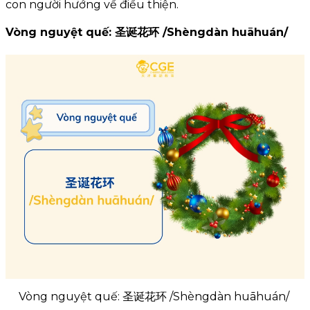
con người hướng về điều thiện.
Vòng nguyệt quế: 圣诞花环 /Shèngdàn huāhuán/
Vòng nguyệt quế: 圣诞花环 /Shèngdàn huāhuán/