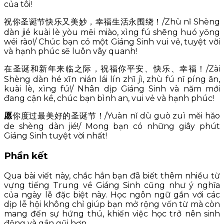
của tôi!
祝你圣诞节快乐又美妙，幸福生活永围绕！/Zhù nǐ Shèng
dàn jié kuài lè yòu měi miào, xìng fú shēng huó yǒng
wéi rào!/ Chúc bạn có một Giáng Sinh vui vẻ, tuyệt vời
và hạnh phúc sẽ luôn vây quanh!
在圣诞和新年来临之际，祝福你平安、快乐、幸福！/Zài
Shèng dàn hé xīn nián lái lín zhī jì, zhù fú nǐ píng ān,
kuài lè, xìng fú!/ Nhân dịp Giáng Sinh và năm mới
đang cận kề, chúc bạn bình an, vui vẻ và hạnh phúc!
愿
你度过最美好的圣诞节！/Yuàn nǐ dù guò zuì měi hǎo
de shèng dàn jié!/ Mong bạn có những giây phút
Giáng Sinh tuyệt vời nhất!
Phần kết
Qua bài viết này, chắc hẳn bạn đã biết thêm nhiều từ
vựng tiếng Trung về Giáng Sinh cũng như ý nghĩa
của ngày lễ đặc biệt này. Học ngôn ngữ gắn với các
dịp lễ hội không chỉ giúp bạn mở rộng vốn từ mà còn
mang đến sự hứng thú, khiến việc học trở nên sinh
động và gần gũi hơn.