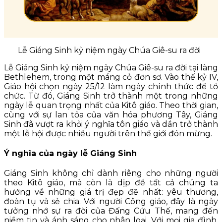
Lễ Giáng Sinh kỷ niệm ngày Chúa Giê-su ra đời
Lễ Giáng Sinh kỷ niệm ngày Chúa Giê-su ra đời tại làng
Bethlehem, trong một máng cỏ đơn sơ. Vào thế kỷ IV,
Giáo hội chọn ngày 25/12 làm ngày chính thức để tổ
chức. Từ đó, Giáng Sinh trở thành một trong những
ngày lễ quan trọng nhất của Kitô giáo. Theo thời gian,
cùng với sự lan tỏa của văn hóa phương Tây, Giáng
Sinh đã vượt ra khỏi ý nghĩa tôn giáo và dần trở thành
một lễ hội được nhiều người trên thế giới đón mừng.
Ý nghĩa của ngày lễ Giáng Sinh
Giáng Sinh không chỉ dành riêng cho những người
theo Kitô giáo, mà còn là dịp để tất cả chúng ta
hướng về những giá trị đẹp đẽ nhất: yêu thương,
đoàn tụ và sẻ chia. Với người Công giáo, đây là ngày
tưởng nhớ sự ra đời của Đấng Cứu Thế, mang đến
niềm tin và ánh sáng cho nhân loại. Với mọi gia đình,