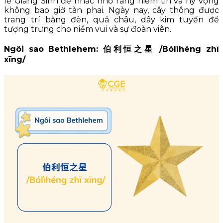
lễ Giáng Sinh để nhắc nhở rằng niềm tin và hy vọng
không bao giờ tàn phai. Ngày nay, cây thông được
trang trí bằng đèn, quả châu, dây kim tuyến để
tượng trưng cho niềm vui và sự đoàn viên.
Ngôi sao Bethlehem: 伯利恒之星 /Bólìhéng zhī
xīng/