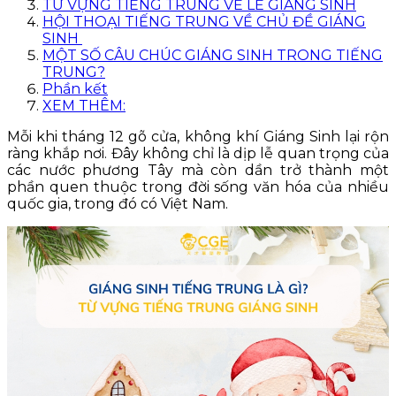
TỪ VỰNG TIẾNG TRUNG VỀ LỄ GIÁNG SINH
HỘI THOẠI TIẾNG TRUNG VỀ CHỦ ĐỀ GIÁNG
SINH
MỘT SỐ CÂU CHÚC GIÁNG SINH TRONG TIẾNG
TRUNG?
Phần kết
XEM THÊM:
Mỗi khi tháng 12 gõ cửa, không khí Giáng Sinh lại rộn
ràng khắp nơi. Đây không chỉ là dịp lễ quan trọng của
các nước phương Tây mà còn dần trở thành một
phần quen thuộc trong đời sống văn hóa của nhiều
quốc gia, trong đó có Việt Nam.