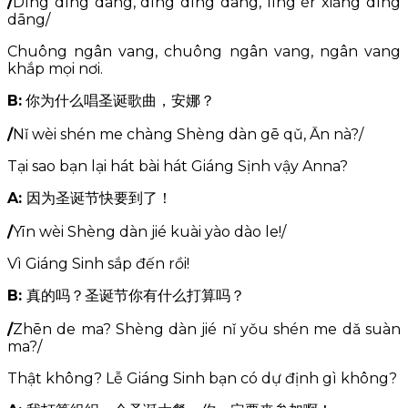
/
Dīng dīng dāng, dīng dīng dāng, líng ér xiǎng dīng
dāng/
Chuông ngân vang, chuông ngân vang, ngân vang
khắp mọi nơi.
B:
你为什么唱圣诞歌曲，安娜？
/
Nǐ wèi shén me chàng Shèng dàn gē qǔ, Ān nà?/
Tại sao bạn lại hát bài hát Giáng Sịnh vậy Anna?
A:
因为圣诞节快要到了！
/
Yīn wèi Shèng dàn jié kuài yào dào le!/
Vì Giáng Sinh sắp đến rồi!
B:
真的吗？圣诞节你有什么打算吗？
/
Zhēn de ma? Shèng dàn jié nǐ yǒu shén me dǎ suàn
ma?/
Thật không? Lễ Giáng Sinh bạn có dự định gì không?