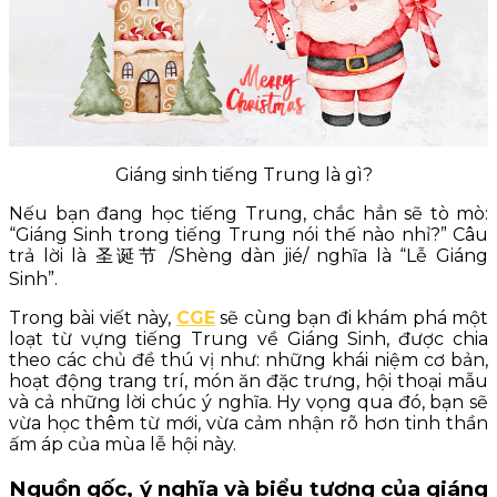
Giáng sinh tiếng Trung là gì?
Nếu bạn đang học tiếng Trung, chắc hẳn sẽ tò mò:
“Giáng Sinh trong tiếng Trung nói thế nào nhỉ?” Câu
trả lời là 圣诞节 /Shèng dàn jié/ nghĩa là “Lễ Giáng
Sinh”.
Trong bài viết này,
CGE
sẽ cùng bạn đi khám phá một
loạt từ vựng tiếng Trung về Giáng Sinh, được chia
theo các chủ đề thú vị như: những khái niệm cơ bản,
hoạt động trang trí, món ăn đặc trưng, hội thoại mẫu
và cả những lời chúc ý nghĩa. Hy vọng qua đó, bạn sẽ
vừa học thêm từ mới, vừa cảm nhận rõ hơn tinh thần
ấm áp của mùa lễ hội này.
Nguồn gốc, ý nghĩa và biểu tượng của giáng