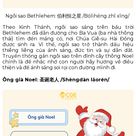
Ngôi sao Bethlehem: 伯利恒之星 /Bólìhéng zhī xīng/
Theo Kinh Thánh, ngôi sao sáng trên bầu trời
Bethlehem đã dẫn đường cho Ba Vua (ba nhà thông
thái) tìm đến máng cỏ, nơi Chúa Giê-su Hài Đồng
được sinh ra. Vì thế, ngôi sao trở thành dấu hiệu
thiêng liêng của ánh sáng, đức tin và sự dẫn dắt.
Truyền thống gắn ngôi sao trên đỉnh cây thông Noel
chính là để nhắc nhớ con người hãy hướng về điều
thiện và để ánh sáng soi rọi con đường mình đi.
Ông già Noel: 圣诞老人 /Shèngdàn lǎorén/