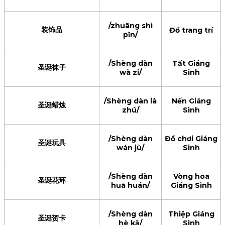
/zhuāng shì
装饰品
Đồ trang trí
pǐn/
/Shèng dàn
Tất Giáng
圣诞袜子
wà zi/
Sinh
/Shèng dàn là
Nến Giáng
圣诞蜡烛
zhú/
Sinh
/Shèng dàn
Đồ chơi Giáng
圣诞玩具
wán jù/
Sinh
/Shèng dàn
Vòng hoa
圣诞花环
huā huán/
Giáng Sinh
/Shèng dàn
Thiệp Giáng
圣诞贺卡
hè kǎ/
Sinh