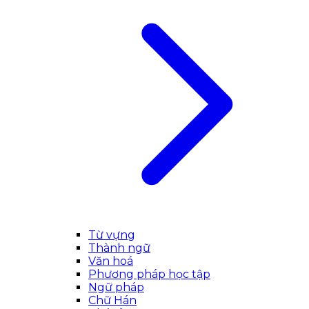
Từ vựng
Thành ngữ
Văn hoá
Phương pháp học tập
Ngữ pháp
Chữ Hán