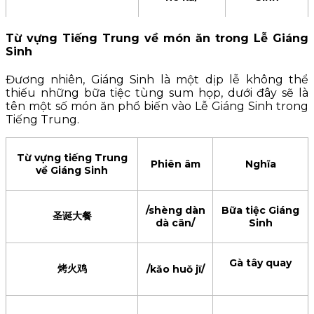
Từ vựng Tiếng Trung về món ăn trong Lễ Giáng
/Shèng dàn
Ngôi sao
Sinh
圣诞星星
xīng xīng/
Giáng Sinh
Đương nhiên, Giáng Sinh là một dịp lễ không thể
thiếu những bữa tiệc tùng sum họp, dưới đây sẽ là
tên một số món ăn phổ biến vào Lễ Giáng Sinh trong
壁炉
/bì lú/
Lò sưởi
Tiếng Trung.
烟囱
/yān cōng/
Ống khói
Từ vựng tiếng Trung
Phiên âm
Nghĩa
về Giáng Sinh
红丝带
/hóng sīdài/
Dải lụa đỏ
/shèng dàn
Bữa tiệc Giáng
圣诞大餐
dà cān/
Sinh
彩灯
/cǎi dēng/
Đèn màu
Gà tây quay
烤火鸡
/kǎo huǒ jī/
铃铛
/líng dāng/
Cái chuông