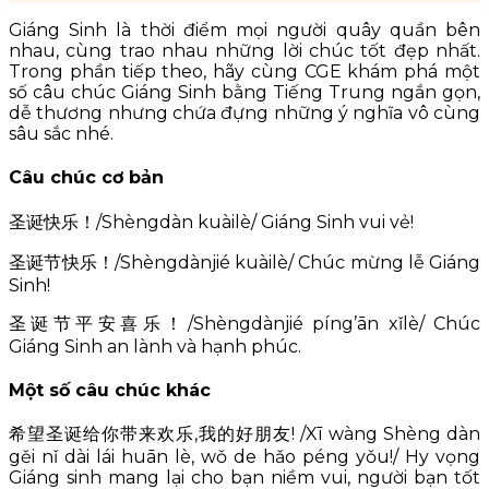
Giáng Sinh là thời điểm mọi người quây quần bên
nhau, cùng trao nhau những lời chúc tốt đẹp nhất.
Trong phần tiếp theo, hãy cùng CGE khám phá một
số câu chúc Giáng Sinh bằng Tiếng Trung ngắn gọn,
dễ thương nhưng chứa đựng những ý nghĩa vô cùng
sâu sắc nhé.
Câu chúc cơ bản
圣诞快乐！/Shèngdàn kuàilè/ Giáng Sinh vui vẻ!
圣诞节快乐！/Shèngdànjié kuàilè/ Chúc mừng lễ Giáng
Sinh!
圣诞节平安喜乐！/Shèngdànjié píng’ān xǐlè/ Chúc
Giáng Sinh an lành và hạnh phúc.
Một số câu chúc khác
希望圣诞给你带来欢乐,我的好朋友! /Xī wàng Shèng dàn
gěi nǐ dài lái huān lè, wǒ de hǎo péng yǒu!/ Hy vọng
Giáng sinh mang lại cho bạn niềm vui, người bạn tốt