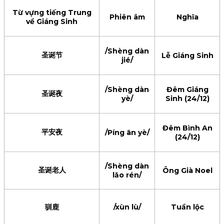
Từ vựng tiếng Trung
Phiên âm
Nghĩa
về Giáng Sinh
/Shèng dàn
圣诞节
Lễ Giáng Sinh
jié/
/Shèng dàn
Đêm Giáng
圣诞夜
yè/
Sinh (24/12)
Đêm Bình An
平安夜
/Píng ān yè/
(24/12)
/Shèng dàn
圣诞老人
Ông Già Noel
lǎo rén/
驯鹿
/xùn lù/
Tuần lộc