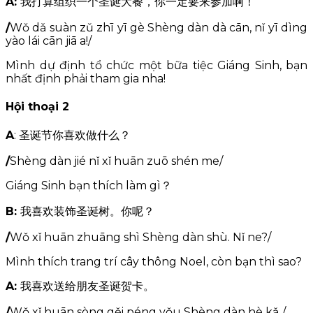
A:
我打算组织一个圣诞大餐，你一定要来参加啊！
/
Wǒ dǎ suàn zǔ zhī yī gè Shèng dàn dà cān, nǐ yī dìng
yào lái cān jiā a!/
Mình dự định tổ chức một bữa tiệc Giáng Sinh, bạn
nhất định phải tham gia nha!
Hội thoại 2
A
: 圣诞节你喜欢做什么？
/
Shèng dàn jié nǐ xǐ huān zuō shén me/
Giáng Sinh bạn thích làm gì？
B:
我喜欢装饰圣诞树。你呢？
/
Wǒ xǐ huān zhuāng shì Shèng dàn shù. Nǐ ne?/
Mình thích trang trí cây thông Noel, còn bạn thì sao?
A:
我喜欢送给朋友圣诞贺卡。
/
Wǒ xǐ huān sòng gěi péng yǒu Shèng dàn hè kǎ./