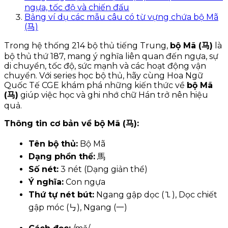
ngựa, tốc độ và chiến đấu
Bảng ví dụ các mẫu câu có từ vựng chứa bộ Mã
(马)
Trong hệ thống 214 bộ thủ tiếng Trung,
bộ Mã (马)
là
bộ thủ thứ 187, mang ý nghĩa liên quan đến ngựa, sự
di chuyển, tốc độ, sức mạnh và các hoạt động vận
chuyển. Với series học bộ thủ, hãy cùng Hoa Ngữ
Quốc Tế CGE khám phá những kiến thức về
bộ Mã
(马)
giúp việc học và ghi nhớ chữ Hán trở nên hiệu
quả.
Thông tin cơ bản về bộ Mã (马):
Tên bộ thủ:
Bộ Mã
Dạng phồn thể:
馬
Số nét:
3 nét (Dạng giản thể)
Ý nghĩa:
Con ngựa
Thứ tự nét bút:
Ngang gập dọc (㇅), Dọc chiết
gập móc (㇉), Ngang (一)