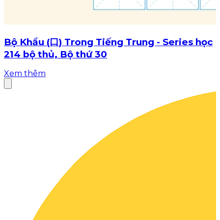
Bộ Khẩu (口) Trong Tiếng Trung - Series học
214 bộ thủ, Bộ thứ 30
Xem thêm