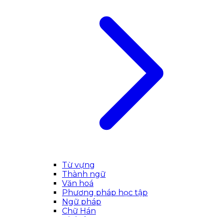
Từ vựng
Thành ngữ
Văn hoá
Phương pháp học tập
Ngữ pháp
Chữ Hán