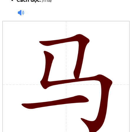
Cách đọc:
/mǎ/