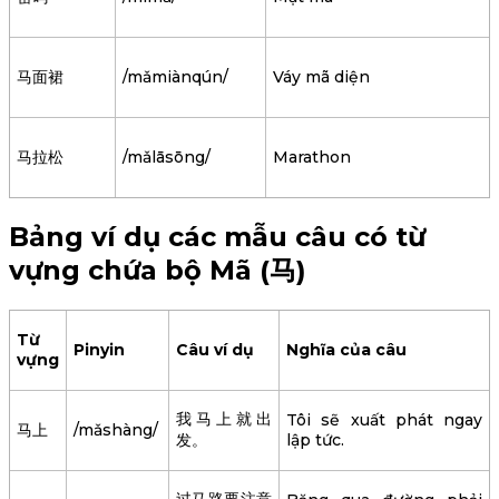
马面裙
/mǎmiànqún/
Váy mã diện
马拉松
/mǎlāsōng/
Marathon
Bảng ví dụ các mẫu câu có từ
vựng chứa bộ Mã (马)
Từ
Pinyin
Câu ví dụ
Nghĩa của câu
vựng
我马上就出
Tôi sẽ xuất phát ngay
马上
/mǎshàng/
发。
lập tức.