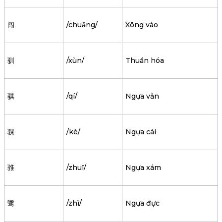
闯
/chuǎng/
Xông vào
驯
/xùn/
Thuần hóa
骐
/qí/
Ngựa vằn
骒
/kè/
Ngựa cái
骓
/zhuī/
Ngựa xám
骘
/zhì/
Ngựa đực