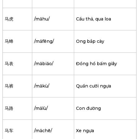
马虎
/mǎhu/
Cẩu thả, qua loa
马蜂
/mǎfēng/
Ong bắp cày
马表
/mǎbiǎo/
Đồng hồ bấm giây
马裤
/mǎkù/
Quần cưỡi ngựa
马路
/mǎlù/
Con đường
马车
/mǎchē/
Xe ngựa