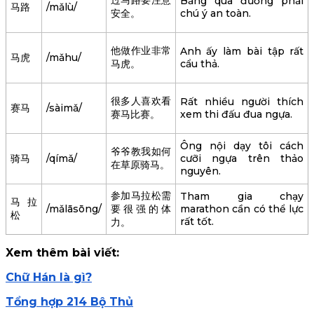
过马路要注意
Băng qua đường phải
马路
/mǎlù/
安全。
chú ý an toàn.
他做作业非常
Anh ấy làm bài tập rất
马虎
/mǎhu/
马虎。
cẩu thả.
很多人喜欢看
Rất nhiều người thích
赛马
/sàimǎ/
赛马比赛。
xem thi đấu đua ngựa.
Ông nội dạy tôi cách
爷爷教我如何
骑马
/qímǎ/
cưỡi ngựa trên thảo
在草原骑马。
nguyên.
参加马拉松需
Tham gia chạy
马拉
/mǎlāsōng/
要很强的体
marathon cần có thể lực
松
rất tốt.
力。
Xem thêm bài viết:
Chữ Hán là gì?
Tổng hợp 214 Bộ Thủ