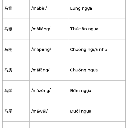
马背
/mǎbèi/
Lưng ngựa
马粮
/mǎliáng/
Thức ăn ngựa
马棚
/mǎpéng/
Chuồng ngựa nhỏ
马房
/mǎfáng/
Chuồng ngựa
马鬃
/mǎzōng/
Bờm ngựa
马尾
/mǎwěi/
Đuôi ngựa