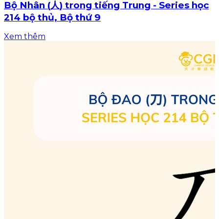
Bộ Nhân (人) trong tiếng Trung - Series học
214 bộ thủ, Bộ thứ 9
Xem thêm