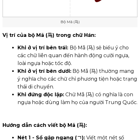
Bộ Mã (马)
Vị trí của bộ Mã (马) trong chữ Hán:
Khi ở vị trí bên trái:
Bộ Mã (马) sẽ biểu ý cho
các chữ liên quan đến hành động cưỡi ngựa,
loài ngựa hoặc tốc độ.
Khi ở vị trí bên dưới:
Bộ Mã (马) thường mang
ý nghĩa cho các chữ chỉ phương tiện hoặc trạng
thái di chuyển.
Khi đứng độc lập:
Chữ Mã (马) có nghĩa là con
ngựa hoặc dùng làm họ của người Trung Quốc.
Hướng dẫn cách viết bộ Mã (马):
Nét 1 - Sổ gập ngang (ㄱ):
Viết một nét sổ