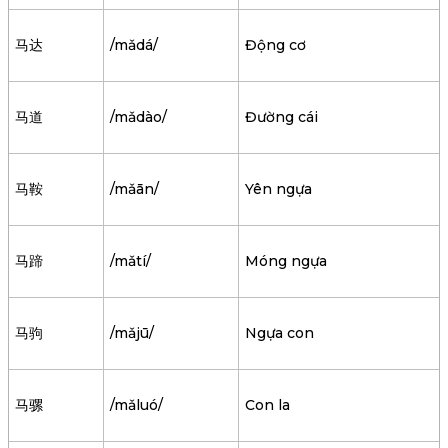
马达
/mǎdá/
Động cơ
马道
/mǎdào/
Đường cái
马鞍
/mǎān/
Yên ngựa
马蹄
/mǎtí/
Móng ngựa
马驹
/mǎjū/
Ngựa con
马骡
/mǎluó/
Con la