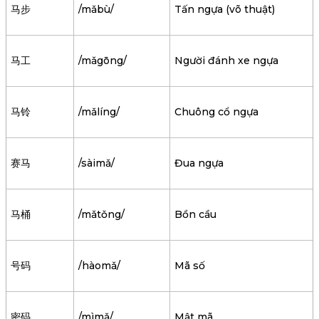
马步
/mǎbù/
Tấn ngựa (võ thuật)
马工
/mǎgōng/
Người đánh xe ngựa
马铃
/mǎlíng/
Chuông cổ ngựa
赛马
/sàimǎ/
Đua ngựa
马桶
/mǎtǒng/
Bồn cầu
号码
/hàomǎ/
Mã số
密码
/mìmǎ/
Mật mã