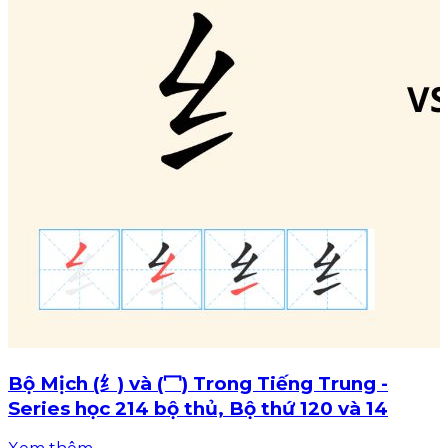
Bộ Mịch (纟) và (冖) Trong Tiếng Trung -
Series học 214 bộ thủ, Bộ thứ 120 và 14