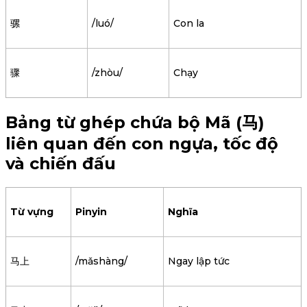
骡
/luó/
Con la
骤
/zhòu/
Chạy
Bảng từ ghép chứa bộ Mã (马)
liên quan đến con ngựa, tốc độ
và chiến đấu
Từ vựng
Pinyin
Nghĩa
马上
/mǎshàng/
Ngay lập tức