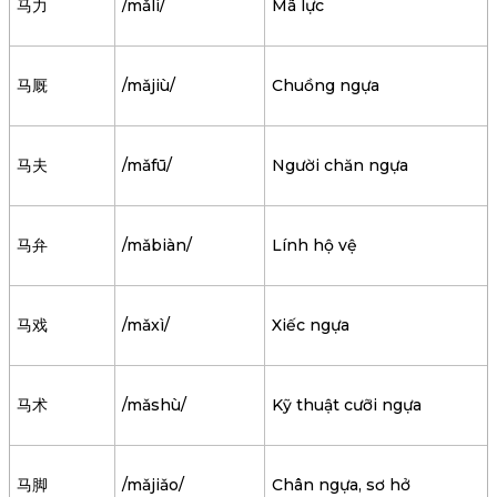
马力
/mǎlì/
Mã lực
马厩
/mǎjiù/
Chuồng ngựa
马夫
/mǎfū/
Người chăn ngựa
马弁
/mǎbiàn/
Lính hộ vệ
马戏
/mǎxì/
Xiếc ngựa
马术
/mǎshù/
Kỹ thuật cưỡi ngựa
马脚
/mǎjiǎo/
Chân ngựa, sơ hở