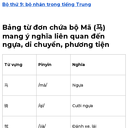
Bộ thứ 9: bộ nhân trong tiếng Trung
Bảng từ đơn chứa bộ Mã (马)
mang ý nghĩa liên quan đến
ngựa, di chuyển, phương tiện
Từ vựng
Pinyin
Nghĩa
马
/mǎ/
Ngựa
骑
/qí/
Cưỡi ngựa
驾
/jià/
Đánh xe, lái