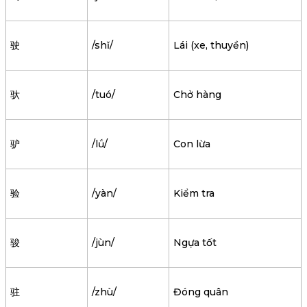
驶
/shǐ/
Lái (xe, thuyền)
驮
/tuó/
Chở hàng
驴
/lǘ/
Con lừa
验
/yàn/
Kiểm tra
骏
/jùn/
Ngựa tốt
驻
/zhù/
Đóng quân