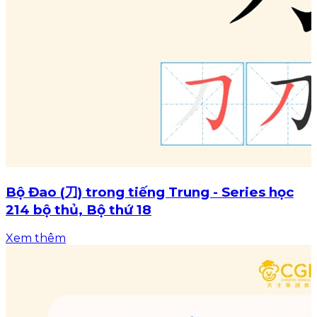
Bộ Đao (刀) trong tiếng Trung - Series học
214 bộ thủ, Bộ thứ 18
Xem thêm