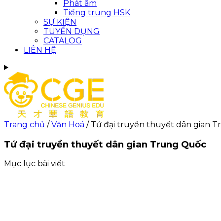
Phát âm
Tiếng trung HSK
SỰ KIỆN
TUYỂN DỤNG
CATALOG
LIÊN HỆ
Trang chủ
/
Văn Hoá
/
Tứ đại truyền thuyết dân gian 
Tứ đại truyền thuyết dân gian Trung Quốc
Mục lục bài viết