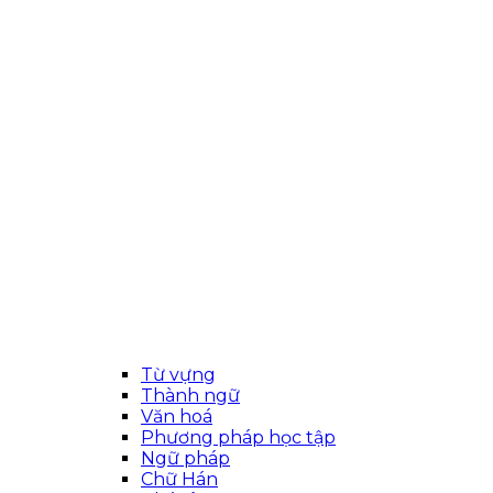
Từ vựng
Thành ngữ
Văn hoá
Phương pháp học tập
Ngữ pháp
Chữ Hán