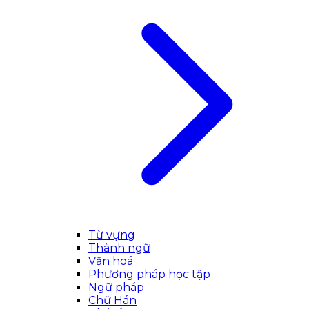
Từ vựng
Thành ngữ
Văn hoá
Phương pháp học tập
Ngữ pháp
Chữ Hán