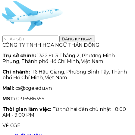
ĐĂNG KÝ NGAY
CÔNG TY TNHH HOA NGỮ THẦN ĐỒNG
Trụ sở chính:
1322 Đ. 3 Tháng 2, Phường Minh
Phụng, Thành phố Hồ Chí Minh, Việt Nam
Chi nhánh:
116 Hậu Giang, Phường Bình Tây, Thành
phố Hồ Chí Minh, Việt Nam
Mail:
cs@cge.edu.vn
MST:
0316586359
Thời gian làm việc:
Từ thứ hai đến chủ nhật | 8:00
AM - 9:00 PM
VỀ CGE